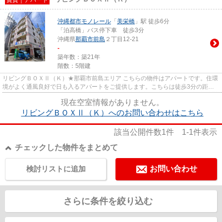
沖縄都市モノレール
「
美栄橋
」駅 徒歩6分
「泊高橋」バス停下車 徒歩3分
沖縄県
那覇市
前島
２丁目12-21
-
築年数：築21年
階数：5階建
リビングＢＯＸⅡ（Ｋ）★那覇市前島エリア こちらの物件はアパートです。住環
境がよく通風良好で日も入るアパートをご提供します。こちらは徒歩3分の距離
にバス停のある物件です。当社...
現在空室情報がありません。
リビングＢＯＸⅡ（Ｋ）へのお問い合わせはこちら
該当公開件数
1
件
1-1
件表示
チェックした物件をまとめて
検討リストに追加
お問い合わせ
さらに条件を絞り込む