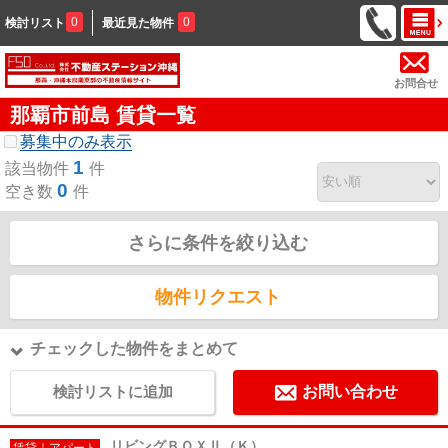
0
0
検討リスト
最近見た物件
お問合せ
那覇市前島 賃貸一覧
募集中のみ表示
1
該当物件
件
0
空き数
件
さらに条件を絞り込む
物件リクエスト
チェックした物件をまとめて
検討リストに追加
お問い合わせ
リビングＢＯＸⅡ（Ｋ）
賃貸｜アパート