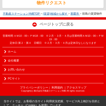
物件リクエスト
不動産ステーション沖縄TOP
>
(賃貸)地域から探す
>
那覇市
>
前島の賃貸物件
ページトップに戻る
営業時間:ＡＭ10：00～ＰＭ18：00 ※２月・３月・４月は営業時間ＡＭ10：00～ＰＭ
19：00
定休日:第２・第４ 日曜日 ※２月・３月・４月は定休日なしになります
ホーム
会社概要
お問い合わせ
PCサイト
プライバシーポリシー
利用規約
｜アクセスマップ
｜
Copyright(c) 株式会社不動産ステーション沖縄 All rights reserved.
当サイトでは、お客様の当サイト利用状況把握、サービス向上検討を目的と
して、クッキー（Cookie）を使用しています。