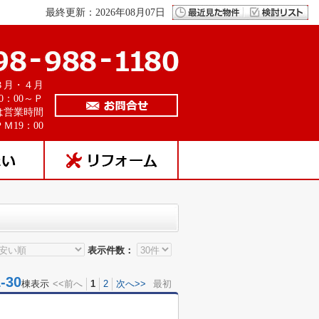
最終更新：2026年08月07日
３月・４月
0：00～Ｐ
は営業時間
Ｍ19：00
表示件数：
30
棟表示
<<前へ
1
2
次へ>>
最初