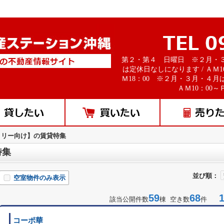
第２・第４ 日曜日 ※２月・
は定休日なしになります / ＡＭ1
Ｍ18：00 ※２月・３月・４月
ＡＭ10：00～Ｐ
ミリー向け】の賃貸特集
特集
並び順：
空室物件のみ表示
59
68
1-
該当公開件数
棟 空き数
件
コーポ華