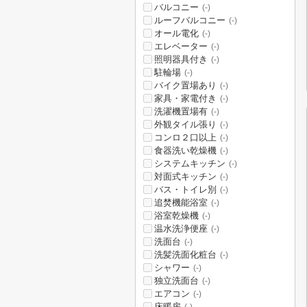
バルコニー
(-)
ルーフバルコニー
(-)
オール電化
(-)
エレベーター
(-)
照明器具付き
(-)
駐輪場
(-)
バイク置場あり
(-)
家具・家電付き
(-)
洗濯機置場有
(-)
外観タイル張り
(-)
コンロ２口以上
(-)
食器洗い乾燥機
(-)
システムキッチン
(-)
対面式キッチン
(-)
バス・トイレ別
(-)
追焚機能浴室
(-)
浴室乾燥機
(-)
温水洗浄便座
(-)
洗面台
(-)
洗髪洗面化粧台
(-)
シャワー
(-)
独立洗面台
(-)
エアコン
(-)
床暖房