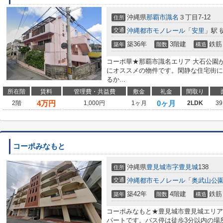
沖縄県
那覇市
識名
３丁目7-12
住所
交通
沖縄都市モノレール
「
安里
」駅 
築36年
3階建
鉄筋
築年
階数
構造
コーポ華★那覇市識名エリア 大石公園
にオススメの物件です。閑静な住宅街に
るか...
所在階
賃料
管理費・共益費
敷金
礼金
間取り
4
万円
0ヶ月
2階
1,000円
1ヶ月
2LDK
39
コーポみなもと
沖縄県
豊見城市
字豊見城
138
住所
交通
沖縄都市モノレール
「
奥武山公
築42年
4階建
鉄筋
築年
階数
構造
コーポみなもと★豊見城市豊見城エリア
パートです。バス停は徒歩3分以内の場