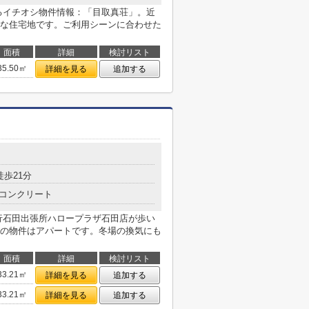
るイチオシ物件情報：「目取真荘」。近
な住宅地です。ご利用シーンに合わせた
面積
詳細
検討リスト
35.50㎡
詳細を見る
追加する
徒歩21分
コンクリート
行石田出張所ハロープラザ石田店が歩い
の物件はアパートです。冬場の換気にも
面積
詳細
検討リスト
33.21㎡
詳細を見る
追加する
33.21㎡
詳細を見る
追加する