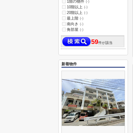
1階の物件
(-)
10階以上
(-)
20階以上
(-)
最上階
(-)
南向き
(-)
角部屋
(-)
59
件が該当
新着物件