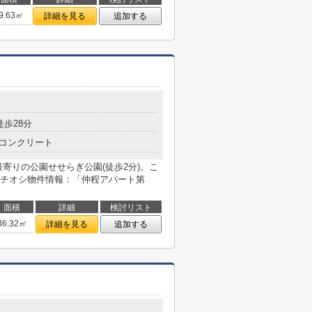
9.63㎡
詳細を見る
追加する
徒歩28分
コンクリート
寄りの公園せせらぎ公園(徒歩2分)。こ
チオシ物件情報：「仲程アパート第
面積
詳細
検討リスト
36.32㎡
詳細を見る
追加する