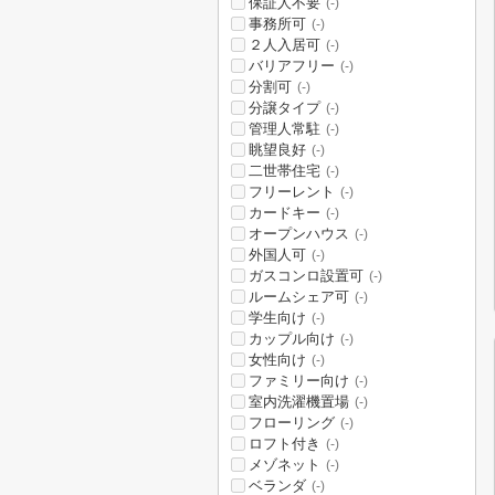
保証人不要
(-)
事務所可
(-)
２人入居可
(-)
バリアフリー
(-)
分割可
(-)
分譲タイプ
(-)
管理人常駐
(-)
眺望良好
(-)
二世帯住宅
(-)
フリーレント
(-)
カードキー
(-)
オープンハウス
(-)
外国人可
(-)
ガスコンロ設置可
(-)
ルームシェア可
(-)
学生向け
(-)
カップル向け
(-)
女性向け
(-)
ファミリー向け
(-)
室内洗濯機置場
(-)
フローリング
(-)
ロフト付き
(-)
メゾネット
(-)
ベランダ
(-)