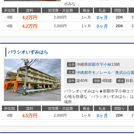
ポみな...
所在階
賃料
管理費・共益費
敷金
礼金
間取り
4.2
万円
0ヶ月
4階
2,000円
1ヶ月
2DK
3
4.2
万円
0ヶ月
4階
2,000円
1ヶ月
2DK
3
パラシオいずみはら
沖縄県
那覇市
字小禄
1388
住所
交通
沖縄都市モノレール
「
奥武山公
築40年
4階建
鉄筋
築年
階数
構造
パラシオいずみはら★那覇市字小禄エリ
心地も快適な「パラシオいずみはら」は
場所...
所在階
賃料
管理費・共益費
敷金
礼金
間取り
4.5
万円
0ヶ月
4階
2,000円
1ヶ月
2DK
3