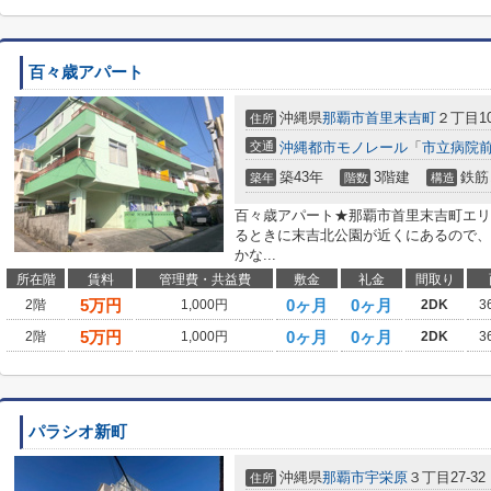
百々歳アパート
沖縄県
那覇市
首里末吉町
２丁目10
住所
交通
沖縄都市モノレール
「
市立病院
築43年
3階建
鉄筋
築年
階数
構造
百々歳アパート★那覇市首里末吉町エリ
るときに末吉北公園が近くにあるので、
かな...
所在階
賃料
管理費・共益費
敷金
礼金
間取り
5
万円
0ヶ月
0ヶ月
2階
1,000円
2DK
3
5
万円
0ヶ月
0ヶ月
2階
1,000円
2DK
3
パラシオ新町
沖縄県
那覇市
宇栄原
３丁目27-32
住所