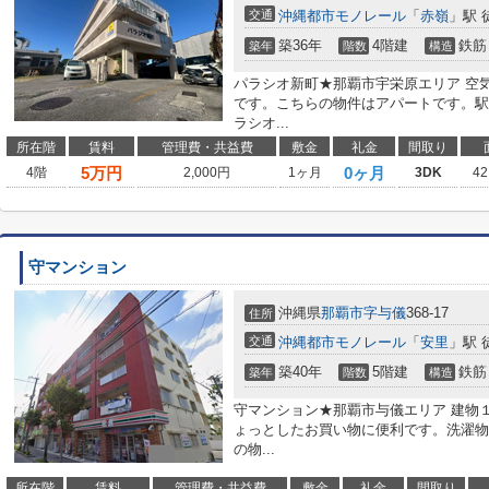
交通
沖縄都市モノレール
「
赤嶺
」駅 
築36年
4階建
鉄筋
築年
階数
構造
パラシオ新町★那覇市宇栄原エリア 空
です。こちらの物件はアパートです。駅
ラシオ...
所在階
賃料
管理費・共益費
敷金
礼金
間取り
5
万円
0ヶ月
4階
2,000円
1ヶ月
3DK
42
守マンション
沖縄県
那覇市
字与儀
368-17
住所
交通
沖縄都市モノレール
「
安里
」駅 
築40年
5階建
鉄筋
築年
階数
構造
守マンション★那覇市与儀エリア 建物
ょっとしたお買い物に便利です。洗濯物
の物...
所在階
賃料
管理費・共益費
敷金
礼金
間取り