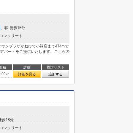
園
」駅 徒歩15分
コンクリート
ウンプラザかねひで小禄店まで474mで
アパートをご提供いたします。こちらの
面積
詳細
検討リスト
0.00㎡
詳細を見る
追加する
徒歩18分
コンクリート