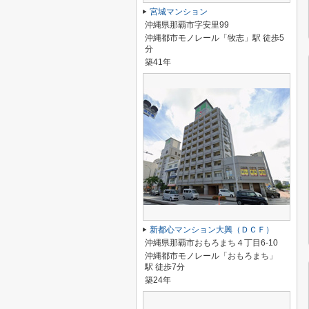
宮城マンション
沖縄県那覇市字安里99
沖縄都市モノレール「牧志」駅 徒歩5
分
築41年
新都心マンション大興（ＤＣＦ）
沖縄県那覇市おもろまち４丁目6-10
沖縄都市モノレール「おもろまち」
駅 徒歩7分
築24年