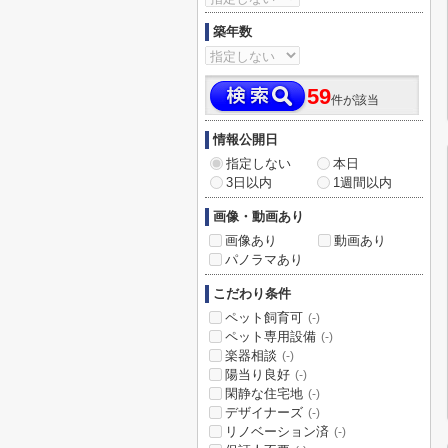
築年数
59
件が該当
情報公開日
指定しない
本日
3日以内
1週間以内
画像・動画あり
画像あり
動画あり
パノラマあり
こだわり条件
ペット飼育可
(-)
ペット専用設備
(-)
楽器相談
(-)
陽当り良好
(-)
閑静な住宅地
(-)
デザイナーズ
(-)
リノベーション済
(-)