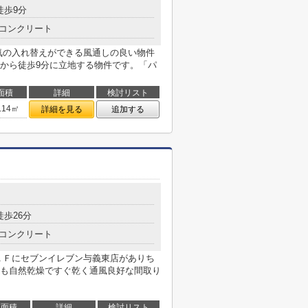
徒歩9分
コンクリート
気の入れ替えができる風通しの良い物件
から徒歩9分に立地する物件です。「パ
面積
詳細
検討リスト
.14㎡
詳細を見る
追加する
徒歩26分
コンクリート
１Ｆにセブンイレブン与義東店がありち
も自然乾燥ですぐ乾く通風良好な間取り
面積
詳細
検討リスト