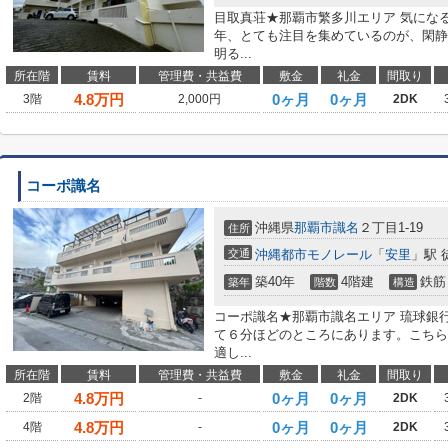
目取真荘★那覇市繁多川エリア 気にな
年、とても注目を集めているのが、閑静
明る...
所在階
賃料
管理費・共益費
敷金
礼金
間取り
4.8
万円
0ヶ月
0ヶ月
3階
2,000円
2DK
コーポ識名
沖縄県
那覇市
識名
２丁目1-19
住所
交通
沖縄都市モノレール
「
安里
」駅 
築40年
4階建
鉄筋
築年
階数
構造
コーポ識名★那覇市識名エリア 琉球銀
て６分ほどのところにあります。こちら
適し...
所在階
賃料
管理費・共益費
敷金
礼金
間取り
4.8
万円
0ヶ月
0ヶ月
2階
-
2DK
4.8
万円
0ヶ月
0ヶ月
4階
-
2DK