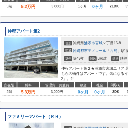
5.2
万円
0ヶ月
5階
3,000円
1ヶ月
2LDK
3
仲程アパート第2
沖縄県
浦添市
宮城
２丁目16-8
住所
交通
沖縄都市モノレール
「
古島
」駅 
築49年
5階建
鉄筋
築年
階数
構造
仲程アパート第２★浦添市宮城エリア 最
ちらの物件はアパートです。気になるイ
2」。沖...
所在階
賃料
管理費・共益費
敷金
礼金
間取り
5.3
万円
0ヶ月
0ヶ月
2階
3,000円
2DK
ファミリーアパート（ＲＨ）