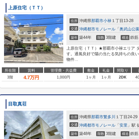
上原住宅（ＴＴ）
沖縄県
那覇市
小禄
１丁目13-28
住所
交通
沖縄都市モノレール
「
奥武山公
築44年
3階建
鉄筋
築年
階数
構造
上原住宅（ＴＴ）★那覇市小禄エリア タ
す。通風良好で陽の当たる気持ちの良い
物件...
所在階
賃料
管理費・共益費
敷金
礼金
間取り
4.7
万円
3階
1,000円
1ヶ月
1ヶ月
2DK
4
目取真荘
沖縄県
那覇市
繁多川
１丁目24-29
住所
交通
沖縄都市モノレール
「
安里
」駅 
築48年
3階建
鉄筋
築年
階数
構造