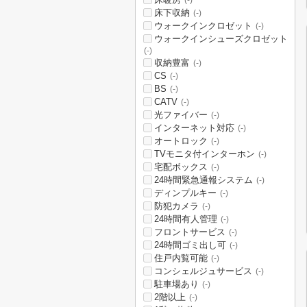
(-)
床下収納
(-)
ウォークインクロゼット
(-)
ウォークインシューズクロゼット
(-)
収納豊富
(-)
CS
(-)
BS
(-)
CATV
(-)
光ファイバー
(-)
インターネット対応
(-)
オートロック
(-)
TVモニタ付インターホン
(-)
宅配ボックス
(-)
24時間緊急通報システム
(-)
ディンプルキー
(-)
防犯カメラ
(-)
24時間有人管理
(-)
フロントサービス
(-)
24時間ゴミ出し可
(-)
住戸内覧可能
(-)
コンシェルジュサービス
(-)
駐車場あり
(-)
2階以上
(-)