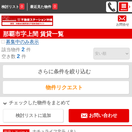
0
0
検討リスト
最近見た物件
お問合せ
那覇市字上間 賃貸一覧
募集中のみ表示
2
該当物件
件
2
空き数
件
さらに条件を絞り込む
物件リクエスト
チェックした物件をまとめて
検討リストに追加
お問い合わせ
ナチュライフ北斗（Ｒ）
賃貸｜アパート