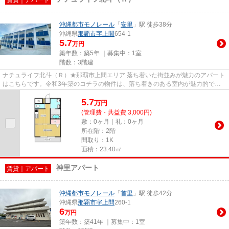
沖縄都市モノレール
「
安里
」駅 徒歩38分
沖縄県
那覇市
字上間
654-1
5.7
万円
築年数：築5年 ｜募集中：
1室
階数：3階建
ナチュライフ北斗（Ｒ）★那覇市上間エリア 落ち着いた街並みが魅力のアパート
はこちらです。令和3年築のコチラの物件は、落ち着きのある室内が魅力的で
す。風通しが良く真夏の暑い日も...
5.7
万
円
(管理費・共益費 3,000円)
敷：0ヶ月｜礼：0ヶ月
所在階：2階
間取り：1K
面積：23.40㎡
神里アパート
賃貸｜アパート
沖縄都市モノレール
「
首里
」駅 徒歩42分
沖縄県
那覇市
字上間
260-1
6
万円
築年数：築41年 ｜募集中：
1室