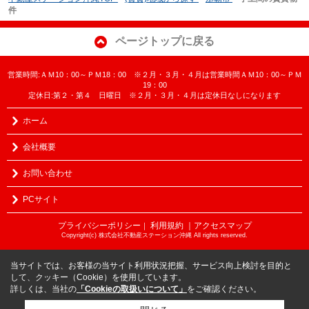
件
ページトップに戻る
営業時間:ＡＭ10：00～ＰＭ18：00 ※２月・３月・４月は営業時間ＡＭ10：00～ＰＭ
19：00
定休日:第２・第４ 日曜日 ※２月・３月・４月は定休日なしになります
ホーム
会社概要
お問い合わせ
PCサイト
プライバシーポリシー
利用規約
｜アクセスマップ
｜
Copyright(c) 株式会社不動産ステーション沖縄 All rights reserved.
当サイトでは、お客様の当サイト利用状況把握、サービス向上検討を目的と
して、クッキー（Cookie）を使用しています。
詳しくは、当社の
「Cookieの取扱いについて」
をご確認ください。