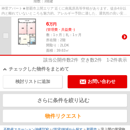
階数：3階建
神里アパート★那覇市上間エリア 近くに南風原高等学校があります。徒歩4分以
内と離れていないところも魅力的。アレルギー予防に適した、通気性の良い安心
のアパートです。健康な体は新...
6
万
円
(管理費・共益費 -)
敷：1ヶ月｜礼：1ヶ月
所在階：2階
間取り：2LDK
面積：39.63㎡
該当公開件数
2
件 空き数
2
件
1-2
件表示
チェックした物件をまとめて
検討リストに追加
お問い合わせ
さらに条件を絞り込む
物件リクエスト
不動産ステーション沖縄TOP
>
(賃貸)地域から探す
>
那覇市
>
字上間の賃貸物