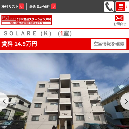
0
0
検討リスト
最近見た物件
お問合せ
ＳＯＬＡＲＥ（Ｋ）（
1
室）
賃料
14.9万円
空室情報を確認