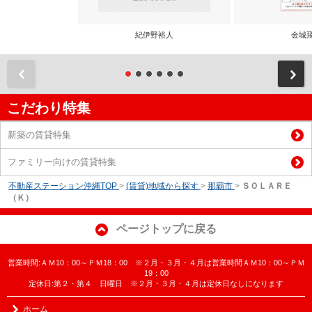
紀伊野裕人
金城
前
こだわり特集
新築の賃貸特集
ファミリー向けの賃貸特集
不動産ステーション沖縄TOP
>
(賃貸)地域から探す
>
那覇市
>
ＳＯＬＡＲＥ
（Ｋ）
ページトップに戻る
営業時間:ＡＭ10：00～ＰＭ18：00 ※２月・３月・４月は営業時間ＡＭ10：00～ＰＭ
19：00
定休日:第２・第４ 日曜日 ※２月・３月・４月は定休日なしになります
ホーム