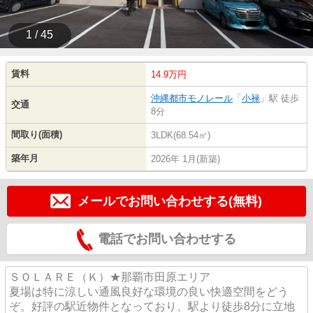
1 / 45
賃料
14.9万円
沖縄都市モノレール
「
小禄
」駅 徒歩
交通
8分
間取り(面積)
3LDK(68.54㎡)
築年月
2026年 1月(新築)
メールでお問い合わせする(無料)
電話でお問い合わせする
ＳＯＬＡＲＥ（Ｋ）★那覇市田原エリア
夏場は特に涼しい通風良好な環境の良い快適空間をどう
ぞ。好評の駅近物件となっており、駅より徒歩8分に立地