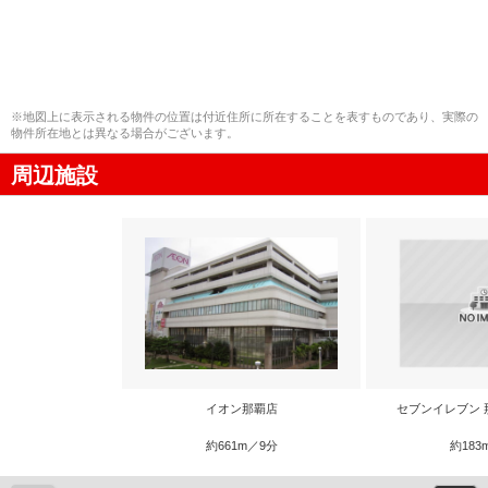
※地図上に表示される物件の位置は付近住所に所在することを表すものであり、実際の
物件所在地とは異なる場合がございます。
周辺施設
イオン那覇店
セブンイレブン 
約661m／9分
約183