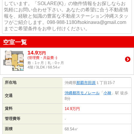
しています。「SOLARE(K)」の物件情報をお探しならお
気軽にお問い合わせ下さい。あなたの希望に合う不動産情
報を、経験と知識の豊富な不動産ステーション沖縄スタッ
フがご紹介します。098-988-1180/fsokinawa@gmail.com
までご希望条件をお申し付けください。
空室一覧
14.9
万
円
(管理費・共益費 -)
敷：1ヶ月｜礼：0ヶ月
4階 / 3LDK / 68.54㎡
所在地
沖縄県
那覇市
田原
１丁目15-7
沖縄都市モノレール
「
小禄
」駅 徒歩
交通
8分
賃料
14.9万円
管理費等
-
面積
68.54㎡