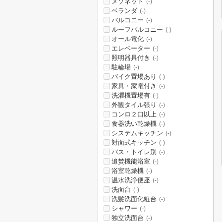
メゾネット
(-)
ベランダ
(-)
バルコニー
(-)
ルーフバルコニー
(-)
オール電化
(-)
エレベーター
(-)
照明器具付き
(-)
駐輪場
(-)
バイク置場あり
(-)
家具・家電付き
(-)
洗濯機置場有
(-)
外観タイル張り
(-)
コンロ２口以上
(-)
食器洗い乾燥機
(-)
システムキッチン
(-)
対面式キッチン
(-)
バス・トイレ別
(-)
追焚機能浴室
(-)
浴室乾燥機
(-)
温水洗浄便座
(-)
洗面台
(-)
洗髪洗面化粧台
(-)
シャワー
(-)
独立洗面台
(-)