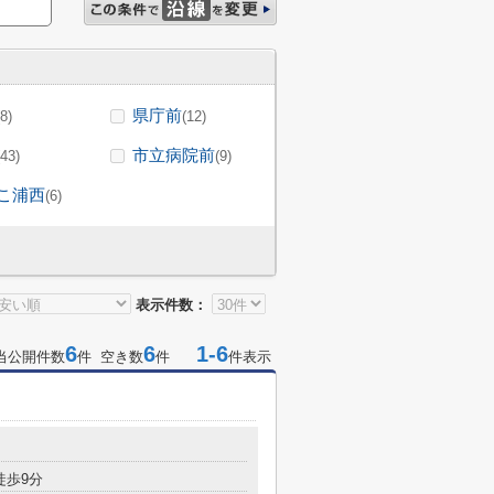
県庁前
(8)
(12)
市立病院前
(43)
(9)
こ浦西
(6)
表示件数：
6
6
1-6
当公開件数
件 空き数
件
件表示
徒歩9分