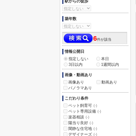
駅からの徒歩
築年数
6
件が該当
情報公開日
指定しない
本日
3日以内
1週間以内
画像・動画あり
画像あり
動画あり
パノラマあり
こだわり条件
ペット飼育可
(-)
ペット専用設備
(-)
楽器相談
(-)
陽当り良好
(-)
閑静な住宅地
(-)
デザイナーズ
(-)