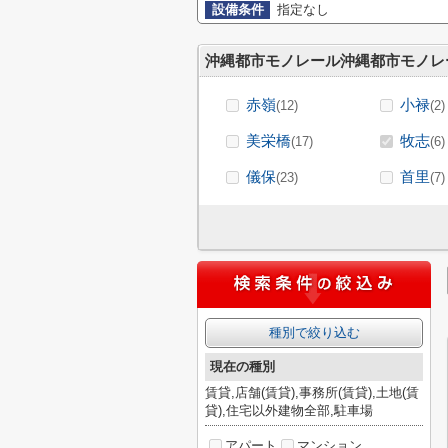
設備条件
指定なし
沖縄都市モノレール沖縄都市モノレ
赤嶺
小禄
(12)
(2)
美栄橋
牧志
(17)
(6)
儀保
首里
(23)
(7)
種別で絞り込む
現在の種別
賃貸,店舗(賃貸),事務所(賃貸),土地(賃
貸),住宅以外建物全部,駐車場
アパート
マンション