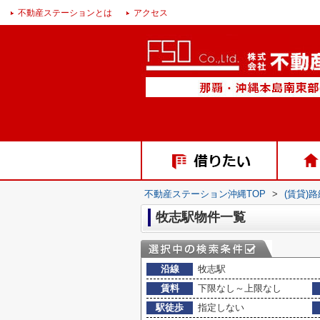
不動産ステーションとは
アクセス
不動産ステーション沖縄TOP
>
(賃貸)
牧志駅物件一覧
沿線
牧志駅
賃料
下限なし～上限なし
駅徒歩
指定しない