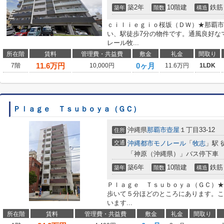
築2年
10階建
鉄筋
築年
階数
構造
ｃｉｌｉｅｇｉｏ桜坂（ＤＷ）★那覇市
い、駅徒歩7分の物件です。通風良好な
レール牧...
所在階
賃料
管理費・共益費
敷金
礼金
間取り
11.6
万円
0ヶ月
7階
10,000円
11.6万円
1LDK
Ｐｌａｇｅ Ｔｓｕｂｏｙａ（ＧＣ）
沖縄県
那覇市
壺屋
１丁目33-12
住所
交通
沖縄都市モノレール
「
牧志
」駅 
「神原（沖縄県）」バス停下車 
築6年
10階建
鉄筋
築年
階数
構造
Ｐｌａｇｅ Ｔｓｕｂｏｙａ（ＧＣ）★
歩いて５分ほどのところにあります。こ
います...
所在階
賃料
管理費・共益費
敷金
礼金
間取り