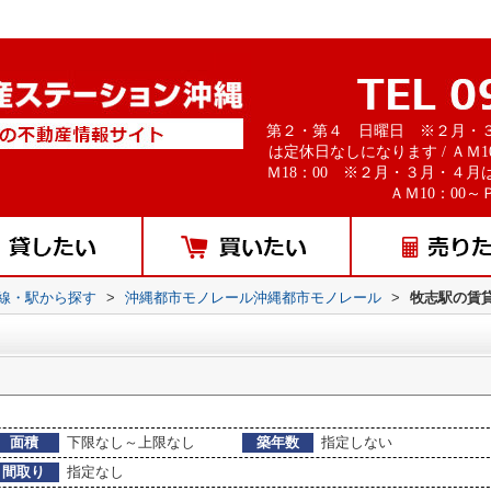
第２・第４ 日曜日 ※２月・
は定休日なしになります / ＡＭ1
Ｍ18：00 ※２月・３月・４月
ＡＭ10：00～Ｐ
路線・駅から探す
>
沖縄都市モノレール沖縄都市モノレール
>
牧志駅の賃
面積
下限なし～上限なし
築年数
指定しない
間取り
指定なし