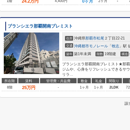
24.2
万円
0ヶ月
1階
4,400円
2ヶ月
-
ブランシエラ那覇開南プレミスト
沖縄県
那覇市
松尾
２丁目22-21
住所
交通
沖縄都市モノレール
「
牧志
」駅 
築1年未満
19階建
築年
階数
構造
ブランシエラ那覇開南プレミスト★那覇
ジムや、心身をリフレッシュできるサウ
リラ...
所在階
賃料
管理費・共益費
敷金
礼金
間取り
25
万円
8階
-
1ヶ月
1ヶ月
2LDK
7
該