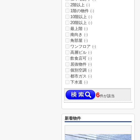
2階以上
(-)
1階の物件
(-)
10階以上
(-)
20階以上
(-)
最上階
(-)
南向き
(-)
角部屋
(-)
ワンフロア
(-)
高層ビル
(-)
飲食店可
(-)
居抜物件
(-)
個別空調
(-)
都市ガス
(-)
下水道
(-)
6
件が該当
新着物件