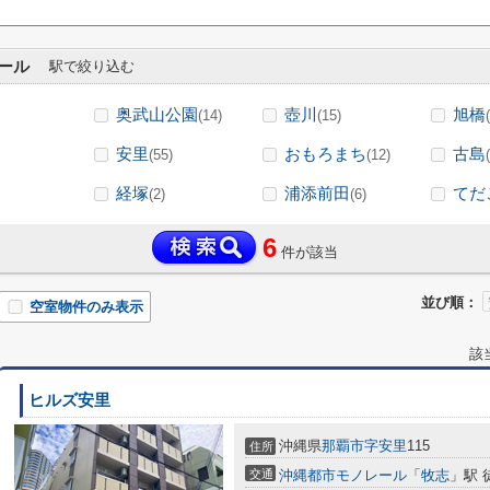
ール
駅で絞り込む
奥武山公園
壺川
旭橋
(14)
(15)
安里
おもろまち
古島
(55)
(12)
経塚
浦添前田
てだ
(2)
(6)
6
件が該当
並び順：
空室物件のみ表示
該
ヒルズ安里
沖縄県
那覇市
字安里
115
住所
交通
沖縄都市モノレール
「
牧志
」駅 