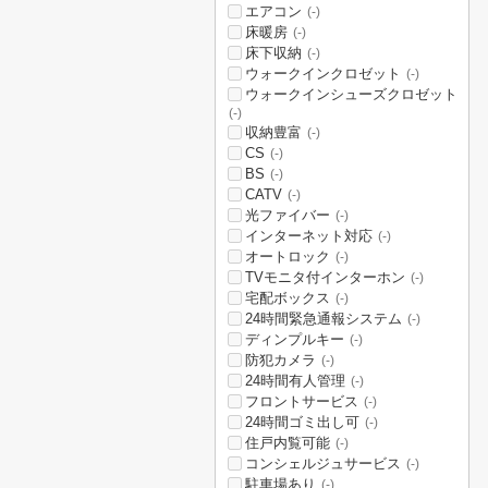
エアコン
(-)
床暖房
(-)
床下収納
(-)
ウォークインクロゼット
(-)
ウォークインシューズクロゼット
(-)
収納豊富
(-)
CS
(-)
BS
(-)
CATV
(-)
光ファイバー
(-)
インターネット対応
(-)
オートロック
(-)
TVモニタ付インターホン
(-)
宅配ボックス
(-)
24時間緊急通報システム
(-)
ディンプルキー
(-)
防犯カメラ
(-)
24時間有人管理
(-)
フロントサービス
(-)
24時間ゴミ出し可
(-)
住戸内覧可能
(-)
コンシェルジュサービス
(-)
駐車場あり
(-)