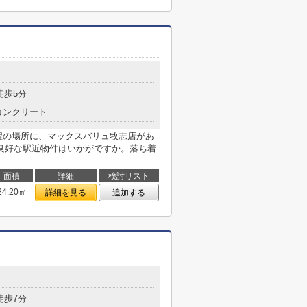
徒歩5分
コンクリート
程の場所に、マックスバリュ牧志店があ
良好な駅近物件はいかがですか。落ち着
面積
詳細
検討リスト
24.20㎡
詳細を見る
追加する
徒歩7分