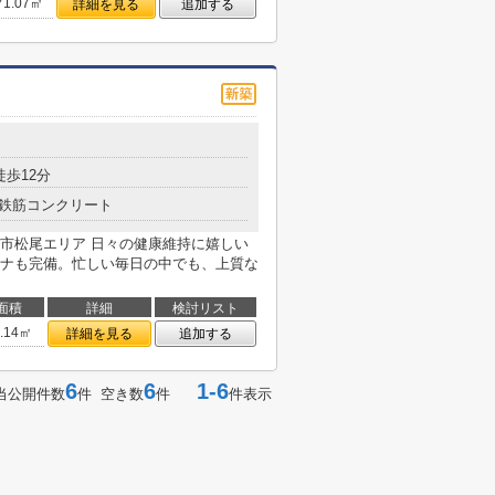
71.07㎡
詳細を見る
追加する
徒歩12分
鉄筋コンクリート
市松尾エリア 日々の健康維持に嬉しい
ナも完備。忙しい毎日の中でも、上質な
面積
詳細
検討リスト
2.14㎡
詳細を見る
追加する
6
6
1-6
当公開件数
件 空き数
件
件表示