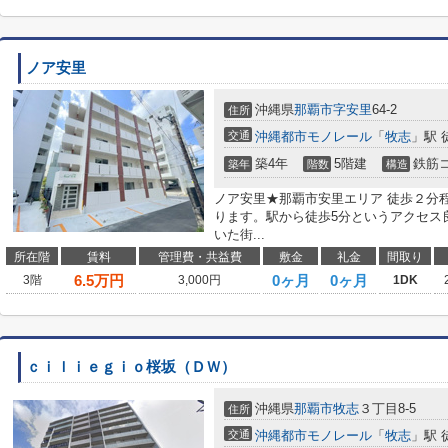
ノア安里
沖縄県
那覇市
字安里
64-2
住所
交通
沖縄都市モノレール
「
牧志
」駅 
築4年
5階建
鉄筋
築年
階数
構造
ノア安里★那覇市安里エリア 徒歩２分
ります。駅から徒歩5分というアクセス
いた街...
所在階
賃料
管理費・共益費
敷金
礼金
間取り
6.5
万円
0ヶ月
0ヶ月
3階
3,000円
1DK
ｃｉｌｉｅｇｉｏ桜坂（ＤＷ）
沖縄県
那覇市
牧志
３丁目8-5
住所
交通
沖縄都市モノレール
「
牧志
」駅 