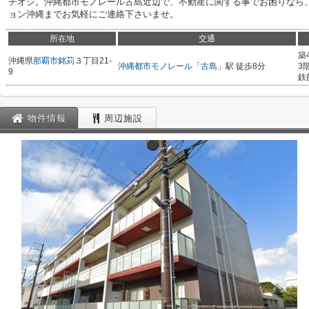
チオシ。沖縄都市モノレール古島近辺で、不動産に関する事でお困りなら、まずは
ョン沖縄までお気軽にご連絡下さいませ。
所在地
交通
築
沖縄県
那覇市
銘苅
３丁目21-
沖縄都市モノレール
「
古島
」駅 徒歩8分
3
9
鉄
物件情報
周辺施設