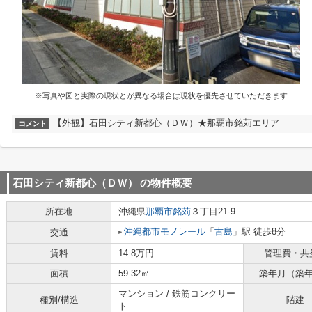
※写真や図と実際の現状とが異なる場合は現状を優先させていただきます
【外観】石田シティ新都心（ＤＷ）★那覇市銘苅エリア
コメント
石田シティ新都心（ＤＷ）
の物件概要
所在地
沖縄県
那覇市
銘苅
３丁目21-9
沖縄都市モノレール
「
古島
」駅 徒歩8分
交通
賃料
14.8万円
管理費・共
面積
59.32㎡
築年月（築
マンション / 鉄筋コンクリー
種別/構造
階建
ト