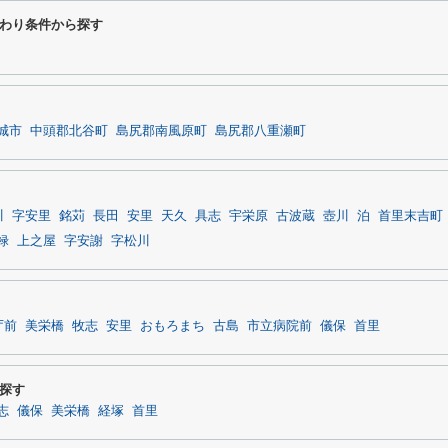
わり条件から探す
城市
中頭郡北谷町
島尻郡南風原町
島尻郡八重瀬町
川
字安里
銘苅
長田
安里
天久
具志
宇栄原
古波蔵
壺川
泊
首里末吉町
禄
上之屋
字安謝
字松川
庁前
美栄橋
牧志
安里
おもろまち
古島
市立病院前
儀保
首里
探す
志
儀保
美栄橋
経塚
首里