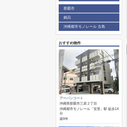
那覇市
銘苅
沖縄都市モノレール 古島
おすすめ物件
アーバンコート
沖縄県那覇市三原２丁目
沖縄都市モノレール「安里」駅 徒歩14
分
築9年