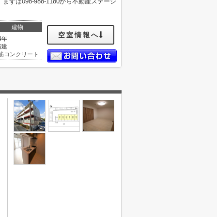
098-988-1180から不動産ステーシ
建物
空室情報へ
4年
階建
筋コンクリート