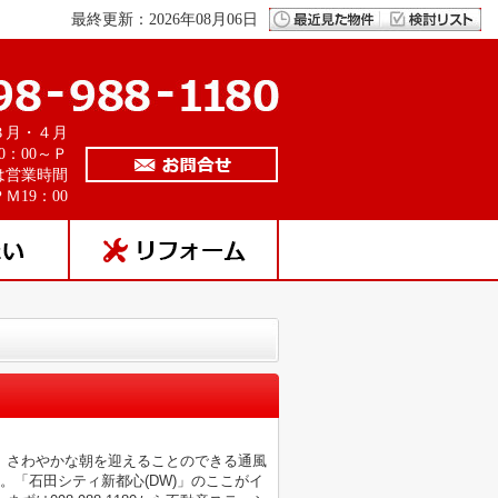
最終更新：2026年08月06日
３月・４月
0：00～Ｐ
は営業時間
Ｍ19：00
。さわやかな朝を迎えることのできる通風
。「石田シティ新都心(DW)」のここがイ