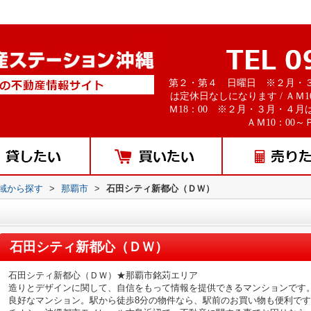
第２・第４ 日曜日 ※２月・
は定休日なしになります / ＡＭ1
Ｍ18：00 ※２月・３月・４月
ＡＭ10：00～Ｐ
地域から探す
>
那覇市
>
石田シティ新都心（ＤＷ）
石田シティ新都心（ＤＷ）
石田シティ新都心（ＤＷ）★那覇市銘苅エリア
造りとデザインに関して、自信をもって情報を提供できるマンションです
良好なマンション。駅から徒歩8分の物件なら、駅前のお買い物も便利です