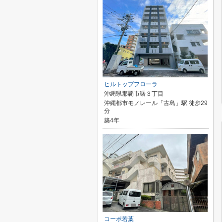
ヒルトップフローラ
沖縄県那覇市曙３丁目
沖縄都市モノレール「古島」駅 徒歩29
分
築4年
コーポ若葉