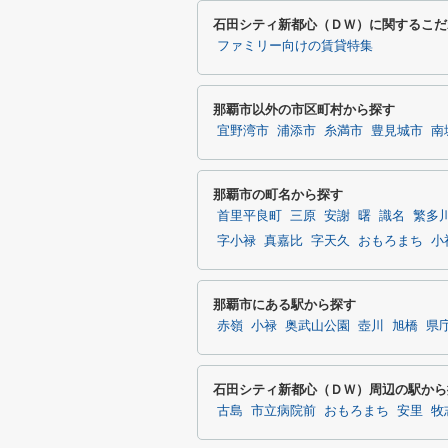
石田シティ新都心（ＤＷ）に関するこだ
ファミリー向けの賃貸特集
那覇市以外の市区町村から探す
宜野湾市
浦添市
糸満市
豊見城市
南
那覇市の町名から探す
首里平良町
三原
安謝
曙
識名
繁多
字小禄
真嘉比
字天久
おもろまち
小
那覇市にある駅から探す
赤嶺
小禄
奥武山公園
壺川
旭橋
県
石田シティ新都心（ＤＷ）周辺の駅から
古島
市立病院前
おもろまち
安里
牧