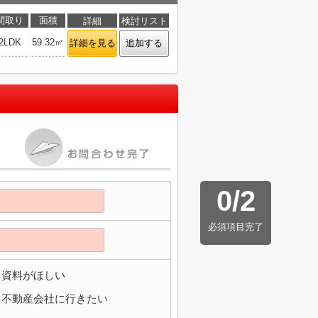
間取り
面積
詳細
検討リスト
2LDK
59.32㎡
詳細を見る
追加する
0
/
2
必須項目完了
資料がほしい
不動産会社に行きたい