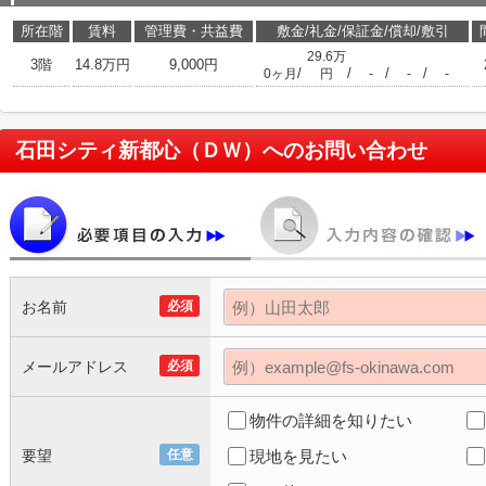
所在階
賃料
管理費・共益費
敷金/礼金/保証金/償却/敷引
29.6万
3階
14.8万円
9,000円
/
/
/
/
0ヶ月
円
-
-
-
石田シティ新都心（ＤＷ）
へのお問い合わせ
お名前
必須
メールアドレス
必須
物件の詳細を知りたい
要望
任意
現地を見たい