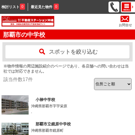
0
0
検討リスト
最近見た物件
お問合せ
那覇市の中学校
スポットを絞り込む
※物件情報の周辺施設紹介のページであり、各店舗への問い合わせは当
社では対応できません。
該当件数
17
件
小禄中学校
沖縄県那覇市字宇栄原
-
那覇市立鏡原中学校
沖縄県那覇市鏡原町