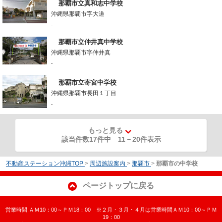
那覇市立真和志中学校
沖縄県那覇市字大道
-
那覇市立仲井真中学校
沖縄県那覇市字仲井真
-
那覇市立寄宮中学校
沖縄県那覇市長田１丁目
-
もっと見る
該当件数17件中
11
－
20
件表示
不動産ステーション沖縄TOP
>
周辺施設案内
>
那覇市
>
那覇市の中学校
ページトップに戻る
営業時間:ＡＭ10：00～ＰＭ18：00 ※２月・３月・４月は営業時間ＡＭ10：00～ＰＭ
19：00