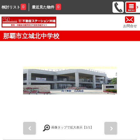
0
0
検討リスト
最近見た物件
お問合せ
那覇市立城北中学校
前
次
画像タップで拡大表示【
1
/1】