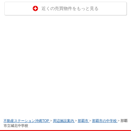
近くの売買物件をもっと見る
不動産ステーション沖縄TOP
>
周辺施設案内
>
那覇市
>
那覇市の中学校
>
那覇
市立城北中学校