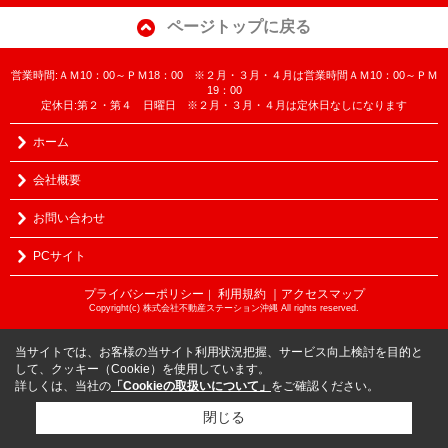
ページトップに戻る
営業時間:ＡＭ10：00～ＰＭ18：00 ※２月・３月・４月は営業時間ＡＭ10：00～ＰＭ
19：00
定休日:第２・第４ 日曜日 ※２月・３月・４月は定休日なしになります
ホーム
会社概要
お問い合わせ
PCサイト
プライバシーポリシー
利用規約
｜アクセスマップ
｜
Copyright(c) 株式会社不動産ステーション沖縄 All rights reserved.
当サイトでは、お客様の当サイト利用状況把握、サービス向上検討を目的と
して、クッキー（Cookie）を使用しています。
詳しくは、当社の
「Cookieの取扱いについて」
をご確認ください。
閉じる