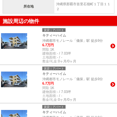
沖縄県那覇市首里石嶺町１丁目１１
所在地
２
施設周辺の物件
賃貸｜アパート
キティーハイム
沖縄都市モノレール「儀保」駅 徒歩9分
6.7万円
間取:
1K
建物面積:
- / 7.03坪
土地面積:
- / -
敷金/礼金:
0ヶ月/0ヶ月
賃貸｜アパート
キティーハイム
沖縄都市モノレール「儀保」駅 徒歩9分
6.7万円
間取:
1K
建物面積:
- / 7.03坪
土地面積:
- / -
敷金/礼金:
0ヶ月/0ヶ月
賃貸｜アパート
キティーハイム