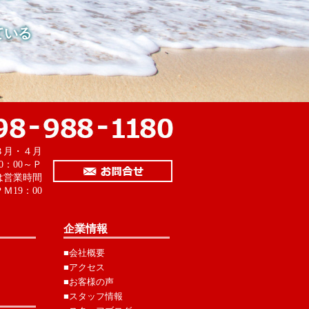
ている
。
３月・４月
0：00～Ｐ
は営業時間
Ｍ19：00
企業情報
■会社概要
■アクセス
■お客様の声
■スタッフ情報