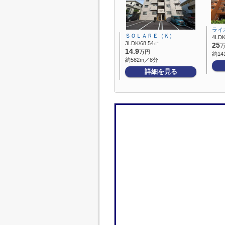
ライ
ＳＯＬＡＲＥ（Ｋ）
4LDK
3LDK/68.54㎡
25
14.9
万円
約14
約582m／8分
詳細を見る