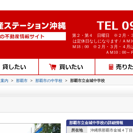
第２・第４ 日曜日 ※２月・
は定休日なしになります / ＡＭ1
Ｍ18：00 ※２月・３月・４月
ＡＭ10：00～Ｐ
設案内
>
那覇市
>
那覇市の中学校
>
那覇市立金城中学校
那覇市立金城中学校の詳細情報
所在地
沖縄県那覇市金城４丁目