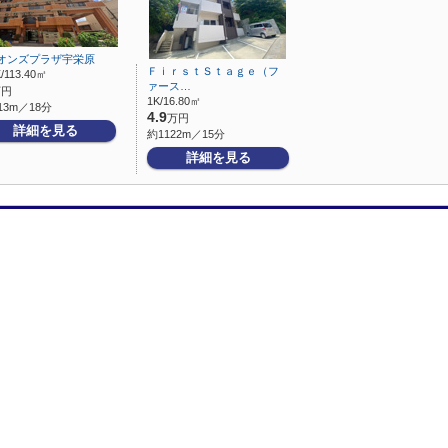
オンズプラザ宇栄原
ＦｉｒｓｔＳｔａｇｅ（フ
/113.40㎡
ァース…
万円
1K/16.80㎡
13m／18分
4.9
万円
詳細を見る
約1122m／15分
詳細を見る