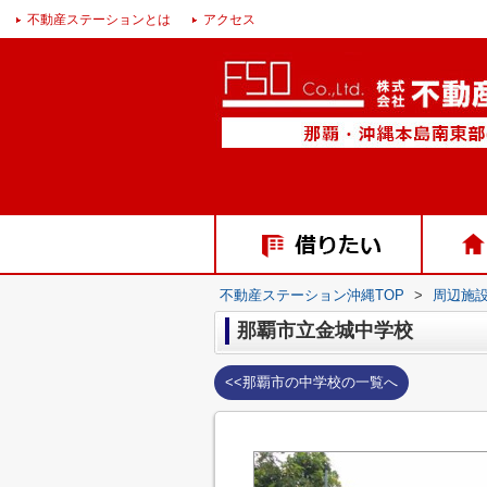
不動産ステーションとは
アクセス
不動産ステーション沖縄TOP
>
周辺施
那覇市立金城中学校
<<那覇市の中学校の一覧へ