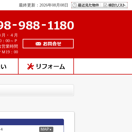
最終更新：2026年08月08日
３月・４月
0：00～Ｐ
は営業時間
Ｍ19：00
４
MAP
▼