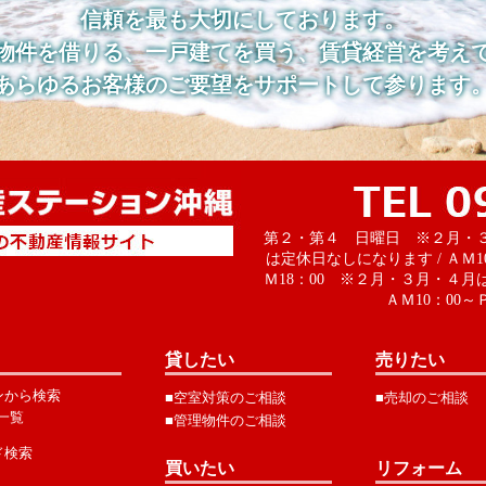
信頼を最も大切にしております。
物件を借りる、一戸建てを買う、賃貸経営を考え
あらゆるお客様のご要望をサポートして参ります
第２・第４ 日曜日 ※２月・
は定休日なしになります / ＡＭ1
Ｍ18：00 ※２月・３月・４月
ＡＭ10：00～Ｐ
貸したい
売りたい
ンから検索
■空室対策のご相談
■売却のご相談
一覧
■管理物件のご相談
ド検索
買いたい
リフォーム