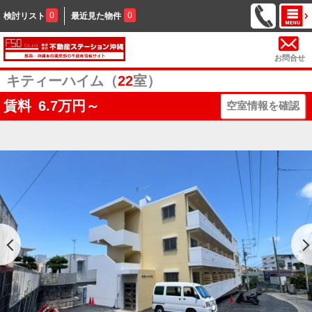
0
0
検討リスト
最近見た物件
お問合せ
キティーハイム（
22
室）
賃料
6.7
万円～
空室情報を確認