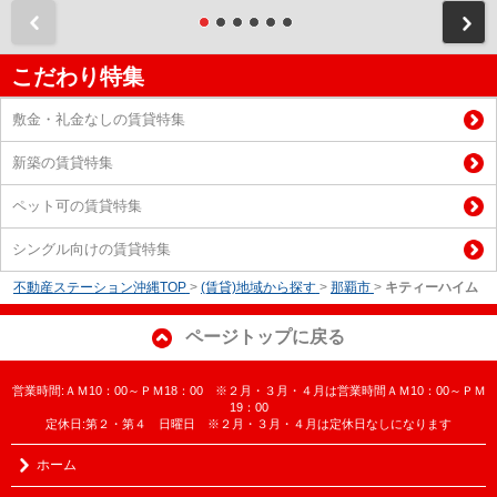
前
こだわり特集
敷金・礼金なしの賃貸特集
新築の賃貸特集
ペット可の賃貸特集
シングル向けの賃貸特集
不動産ステーション沖縄TOP
>
(賃貸)地域から探す
>
那覇市
>
キティーハイム
ページトップに戻る
営業時間:ＡＭ10：00～ＰＭ18：00 ※２月・３月・４月は営業時間ＡＭ10：00～ＰＭ
19：00
定休日:第２・第４ 日曜日 ※２月・３月・４月は定休日なしになります
ホーム