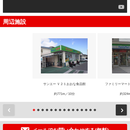
周辺施設
サンエー Ｖ２１おおな食品館
ファミリーマート
約771m／10分
約324
前