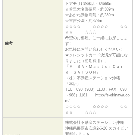
トアモリ) 経塚店・約660m
☆首里大名郵便局・約309m
☆あかね動物病院・約289m
☆末吉公園・約374m
☆☆☆☆ ☆☆☆☆ ☆☆
☆☆ ☆☆☆
希望のお部屋、ご一緒にお探ししま
備考
す！
お気軽にお問い合わせください！
★クレジットカード決済が可能にな
りました（初期費用）。
『ＶＩＳＡ・ＭａｓｔｅｒＣａｒ
ｄ・ＳＡＩＳＯＮ』
（株）不動産ステーション沖縄
『本店』
TEL 098（988）1180：FAX 098
（988）1181 http://fs-okinawa.co
m/
☆☆☆☆ ☆☆☆☆ ☆☆
☆☆ ☆☆☆
株式会社不動産ステーション沖縄
沖縄県那覇市安謝2-6-20 スカイピア
新都心 ２－Ａ