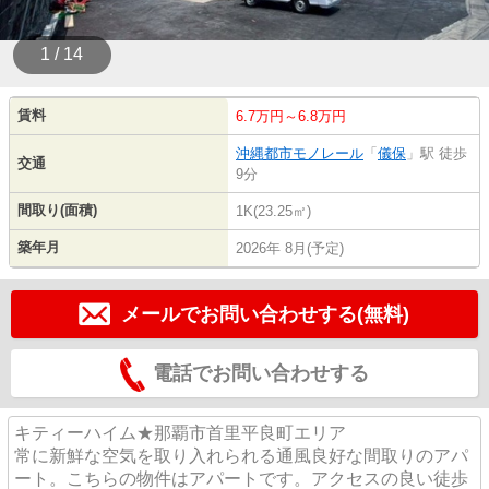
1 / 14
賃料
6.7万円～6.8万円
沖縄都市モノレール
「
儀保
」駅 徒歩
交通
9分
間取り(面積)
1K(23.25㎡)
築年月
2026年 8月(予定)
メールでお問い合わせする(無料)
電話でお問い合わせする
キティーハイム★那覇市首里平良町エリア
常に新鮮な空気を取り入れられる通風良好な間取りのアパ
ート。こちらの物件はアパートです。アクセスの良い徒歩