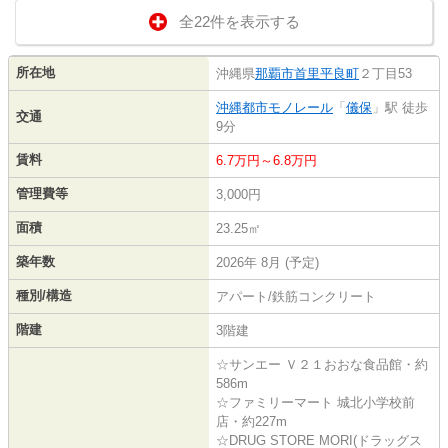
全22件を表示する
所在地
沖縄県
那覇市
首里平良町
２丁目53
沖縄都市モノレール
「
儀保
」駅 徒歩
交通
9分
賃料
6.7万円～6.8万円
管理費等
3,000円
面積
23.25㎡
築年数
2026年 8月 (予定)
種別/構造
アパート/鉄筋コンクリート
階建
3階建
☆サンエー Ｖ２１おおな食品館・約
586m
☆ファミリーマート 城北小学校前
店・約227m
☆DRUG STORE MORI(ドラッグス