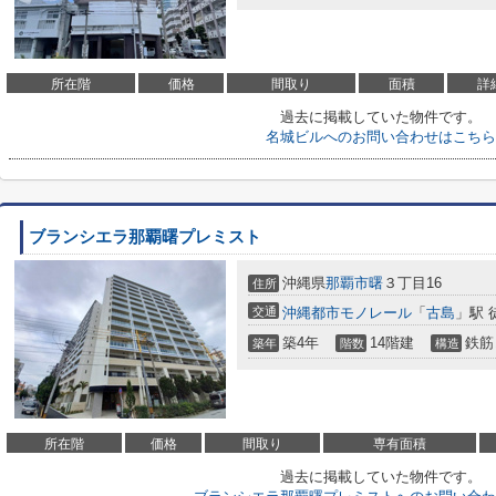
所在階
価格
間取り
面積
詳
過去に掲載していた物件です。
名城ビルへのお問い合わせはこちら
ブランシエラ那覇曙プレミスト
沖縄県
那覇市
曙
３丁目16
住所
交通
沖縄都市モノレール
「
古島
」駅 
築4年
14階建
鉄筋
築年
階数
構造
所在階
価格
間取り
専有面積
過去に掲載していた物件です。