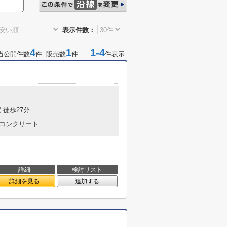
表示件数：
4
1
1-4
当公開件数
件 販売数
件
件表示
 徒歩27分
コンクリート
詳細
検討リスト
詳細を見る
追加する