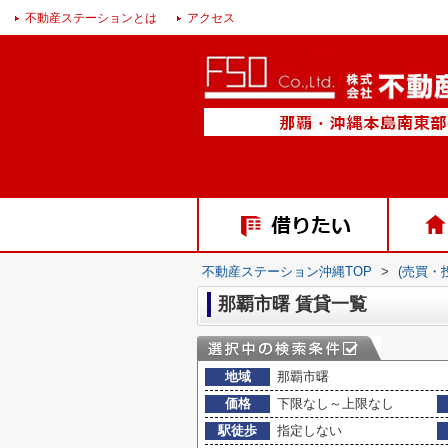
不動産ステーションとは
アクセス
不動産ステーション沖縄TOP
>
(売買・
那覇市曙 賃貸一覧
地域
那覇市曙
価格
下限なし～上限なし
駅徒歩
指定しない