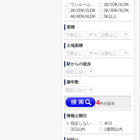
ワンルーム
1K/1DK/1LDK
2K/2DK/2LDK
3K/3DK/3LDK
4K/4DK/4LDK
5K以上
面積
～
土地面積
～
駅からの徒歩
築年数
4
件が該当
情報公開日
指定しない
本日
3日以内
1週間以内
利回り