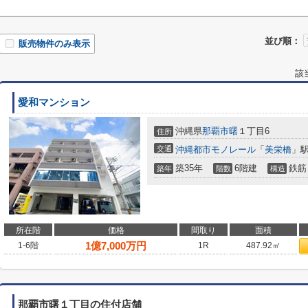
並び順：
販売物件のみ表示
該
愛和マンション
沖縄県
那覇市
曙
１丁目6
住所
交通
沖縄都市モノレール
「
美栄橋
」駅
築35年
6階建
鉄筋
築年
階数
構造
所在階
価格
間取り
面積
1
億
7,000
万円
1-6階
1R
487.92㎡
那覇市曙１丁目の住付店舗