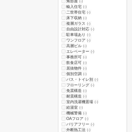
角部屋
(-)
輸入住宅
(-)
二世帯住宅
(-)
床下収納
(-)
複層ガラス
(-)
自由設計対応
(-)
駐車場あり
(-)
ワンフロア
(-)
高層ビル
(-)
エレベーター
(-)
事務所可
(-)
飲食店可
(-)
居抜物件
(-)
個別空調
(-)
バス・トイレ別
(-)
フローリング
(-)
免震構造
(-)
耐震構造
(-)
室内洗濯機置場
(-)
給湯室
(-)
機械警備
(-)
OAフロア
(-)
バリアフリー
(-)
外断熱工法
(-)