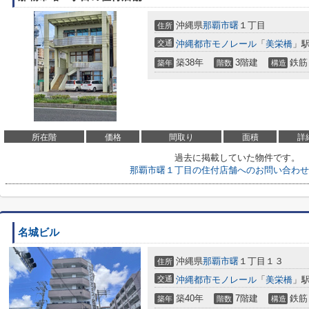
沖縄県
那覇市
曙
１丁目
住所
交通
沖縄都市モノレール
「
美栄橋
」駅
築38年
3階建
鉄筋
築年
階数
構造
所在階
価格
間取り
面積
詳
過去に掲載していた物件です。
那覇市曙１丁目の住付店舗へのお問い合わせ
名城ビル
沖縄県
那覇市
曙
１丁目１３
住所
交通
沖縄都市モノレール
「
美栄橋
」駅
築40年
7階建
鉄筋
築年
階数
構造