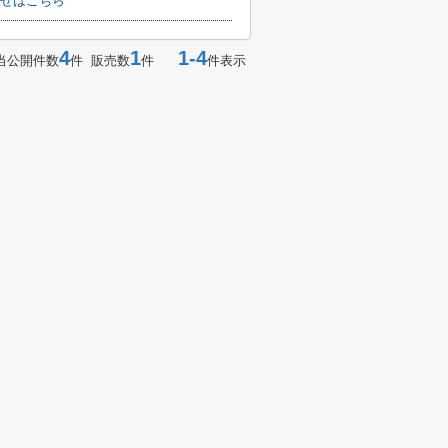
せはこちら
4
1
1-4
当公開件数
件 販売数
件
件表示