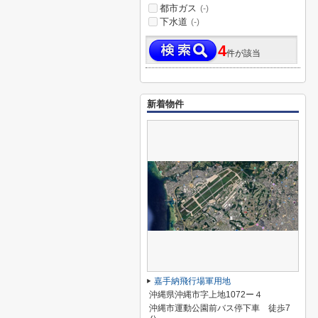
都市ガス
(-)
下水道
(-)
4
件が該当
新着物件
嘉手納飛行場軍用地
沖縄県沖縄市字上地1072ー４
沖縄市運動公園前バス停下車 徒歩7