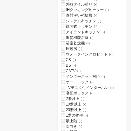
外観タイル張り
(-)
IHクッキングヒーター
(-)
食器洗い乾燥機
(-)
システムキッチン
(-)
対面式キッチン
(-)
アイランドキッチン
(-)
追焚機能浴室
(-)
浴室乾燥機
(-)
床暖房
(-)
ウォークインクロゼット
(-)
CS
(-)
BS
(-)
CATV
(-)
インターネット対応
(-)
オートロック
(-)
TVモニタ付インターホン
(-)
宅配ボックス
(-)
2階以上
(-)
10階以上
(-)
20階以上
(-)
1階の物件
(-)
最上階
(-)
南向き
(-)