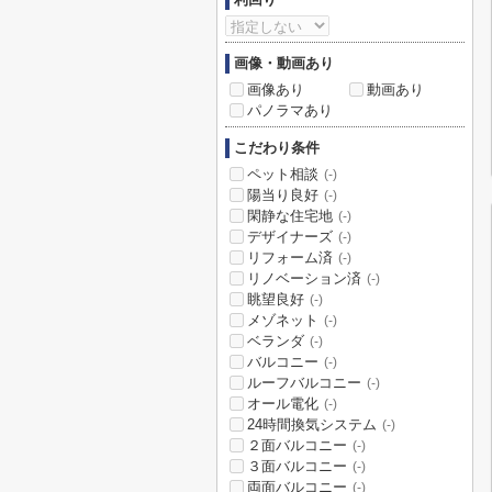
画像・動画あり
画像あり
動画あり
パノラマあり
こだわり条件
ペット相談
(-)
陽当り良好
(-)
閑静な住宅地
(-)
デザイナーズ
(-)
リフォーム済
(-)
リノベーション済
(-)
眺望良好
(-)
メゾネット
(-)
ベランダ
(-)
バルコニー
(-)
ルーフバルコニー
(-)
オール電化
(-)
24時間換気システム
(-)
２面バルコニー
(-)
３面バルコニー
(-)
両面バルコニー
(-)