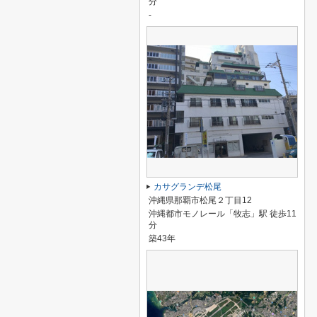
分
-
カサグランデ松尾
沖縄県那覇市松尾２丁目12
沖縄都市モノレール「牧志」駅 徒歩11
分
築43年