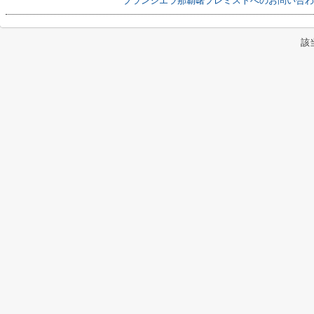
ブランシエラ那覇曙プレミストへのお問い合わ
該