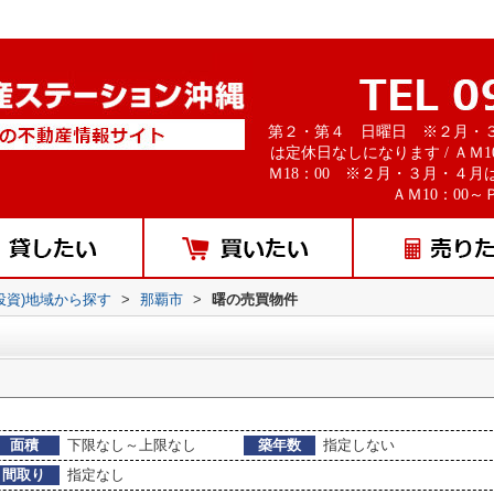
第２・第４ 日曜日 ※２月・
は定休日なしになります / ＡＭ1
Ｍ18：00 ※２月・３月・４月
ＡＭ10：00～Ｐ
投資)地域から探す
>
那覇市
>
曙の売買物件
面積
下限なし～上限なし
築年数
指定しない
間取り
指定なし