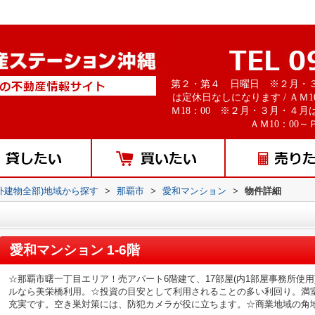
第２・第４ 日曜日 ※２月・
は定休日なしになります / ＡＭ1
Ｍ18：00 ※２月・３月・４月
ＡＭ10：00～Ｐ
外建物全部)地域から探す
>
那覇市
>
愛和マンション
>
物件詳細
愛和マンション 1-6階
☆那覇市曙一丁目エリア！売アパート6階建て、17部屋(内1部屋事務所使
ルなら美栄橋利用。☆投資の目安として利用されることの多い利回り。満室
充実です。空き巣対策には、防犯カメラが役に立ちます。☆商業地域の角