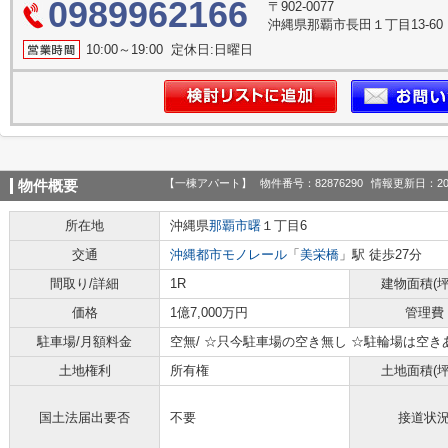
0989962166
〒902-0077
沖縄県那覇市長田１丁目13-60
10:00～19:00 定休日:日曜日
【一棟アパート】
物件番号：82876290
情報更新日：20
物件概要
所在地
沖縄県
那覇市
曙
１丁目6
交通
沖縄都市モノレール
「
美栄橋
」駅 徒歩27分
間取り/詳細
1R
建物面積(坪
価格
1億7,000万円
管理費
駐車場/月額料金
空無/ ☆只今駐車場の空き無し ☆駐輪場は空き
土地権利
所有権
土地面積(坪
国土法届出要否
不要
接道状