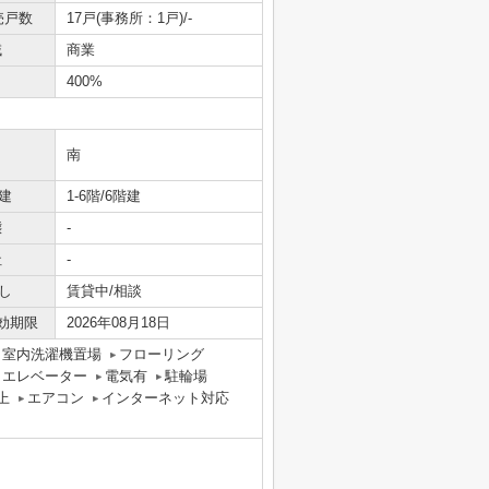
売戸数
17戸(事務所：1戸)/-
域
商業
400%
南
建
1-6階/6階建
態
-
社
-
し
賃貸中/相談
効期限
2026年08月18日
室内洗濯機置場
フローリング
エレベーター
電気有
駐輪場
上
エアコン
インターネット対応