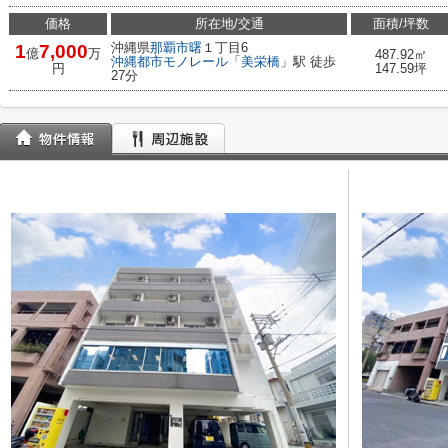
価格
所在地/交通
面積/坪数
沖縄県
那覇市
曙
１丁目6
1
7,000
億
万
487.92㎡
沖縄都市モノレール
「
美栄橋
」駅 徒歩
円
147.59坪
27分