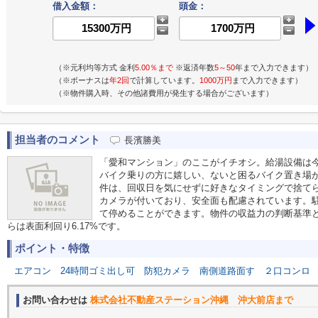
借入金額：
頭金：
（※元利均等方式 金利
5.00％まで
※返済年数
5～50
年まで入力できます）
（※ボーナスは
年2回
で計算しています。
1000万円
まで入力できます）
（※物件購入時、その他諸費用が発生する場合がございます）
担当者のコメント
長濱勝美
「愛和マンション」のここがイチオシ。給湯設備は
バイク乗りの方に嬉しい、ないと困るバイク置き場が
件は、回収日を気にせずに好きなタイミングで捨て
カメラが付いており、安全面も配慮されています。
て停めることができます。物件の収益力の判断基準
らは表面利回り6.17%です。
ポイント・特徴
エアコン
24時間ゴミ出し可
防犯カメラ
南側道路面す
２口コンロ
お問い合わせは
株式会社不動産ステーション沖縄 沖大前店まで