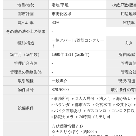
地目/地勢
宅地/平坦
棟総戸数/販
都市計画
市街化区域
用途地
建ぺい率
80%
容積率
その他の法令上の制限
-
一棟アパート/鉄筋コンクリー
種別/構造
向き
ト
築年月（築年数）
1990年 12月 (築35年)
所在階/階
管理組合有無
-
管理形
管理員の勤務形態
-
管理会
取引態様
一般媒介
現況/引渡
物件番号
82876290
取引条件の有
事務所可
２人入居可
法人可
海が近い
ベランダ
都市ガス
公営水道
公共下水
設備条件
バイク置場あり
ガスコンロ
コンロ２口以
防犯カメラ
24時間ゴミ出し可
☆彡近隣情報☆彡
☆天久りうぼう・約838m