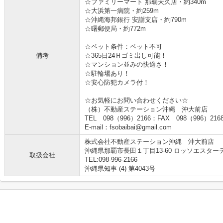
☆ファミリーマート 那覇天久店・約340m
☆大浜第一病院・約259m
☆沖縄海邦銀行 安謝支店・約790m
☆曙郵便局・約772m
☆ペット条件：ペット不可
備考
☆365日24Ｈゴミ出し可能！
☆マンション並みの快適さ！
☆駐輪場あり！
☆安心防犯カメラ付！
☆お気軽にお問い合わせください☆
（株）不動産ステーション沖縄 沖大前店
TEL 098（996）2166：FAX 098（996）216
E-mail：fsobaibai@gmail.com
株式会社不動産ステーション沖縄 沖大前店
沖縄県那覇市長田１丁目13-60 ロッソエスターテ
取扱会社
TEL:098-996-2166
沖縄県知事 (4) 第4043号