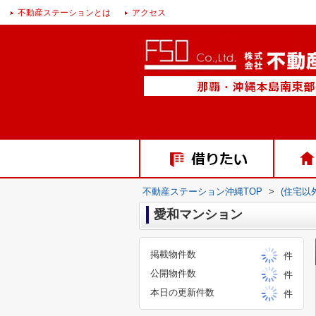
不動産ステーションとは
アクセス
不動産ステーション沖縄TOP
>
(住宅以
愛和マンション
掲載物件数
件
公開物件数
件
本日の更新件数
件