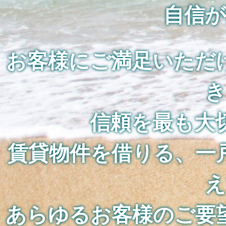
自信
お客様にご満足いただ
き
信頼を最も大
賃貸物件を借りる、一
え
あらゆるお客様のご要