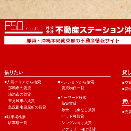
借りたい
貸
■人気エリアから検索
■マンションから検索
■空
那覇市の賃貸
賃貸物件一覧
■管
浦添市の賃貸
■キーワード検索
豊見城市の賃貸
買
新築賃貸
島尻郡南風原町の賃貸
敷金・礼金なし賃貸
■売
ペット可賃貸
■駐車場検索
駐車場一覧
シングル向け賃貸
ファミリー向け賃貸