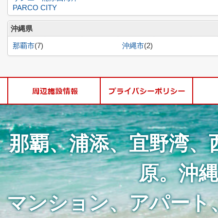
PARCO CITY
沖縄県
那覇市
(7)
沖縄市
(2)
那覇、浦添、宜野湾、
原。沖
マンション、アパート