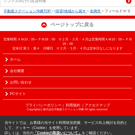
シングル向けの賃貸特集
不動産ステーション沖縄TOP
>
(賃貸)地域から探す
>
糸満市
>
フィールドＮ’Ｓ
ページトップに戻る
営業時間:ＡＭ10：00～ＰＭ18：00 ※２月・３月・４月は営業時間ＡＭ10：00～ＰＭ
19：00
定休日:第２・第４ 日曜日 ※２月・３月・４月は定休日なしになります
ホーム
会社概要
お問い合わせ
PCサイト
プライバシーポリシー
利用規約
｜アクセスマップ
｜
Copyright(c) 株式会社不動産ステーション沖縄 All rights reserved.
当サイトでは、お客様の当サイト利用状況把握、サービス向上検討を目的と
して、クッキー（Cookie）を使用しています。
詳しくは、当社の
「Cookieの取扱いについて」
をご確認ください。