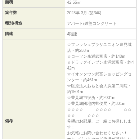
面積
42.55㎡
築年数
2023年 3月 (築3年)
種別/構造
アパート/鉄筋コンクリート
階建
4階建
☆フレッシュプラザユニオン豊見城
店・約258m
☆ローソン糸満武富店・約140m
☆ドラッグイレブン糸満武富店・約4
42m
☆イオンタウン武富ショッピングセ
ンター・約461m
☆医療法人おもと会大浜第二病院・
約1501m
☆豊見城市役所・約2001m
☆豊見城団地内郵便局・約301m
☆☆☆☆ ☆☆☆☆ ☆☆
☆☆ ☆☆☆
備考
希望のお部屋、ご一緒にお探ししま
す！
お気軽にお問い合わせください！
★クレジットカード決済が可能にな