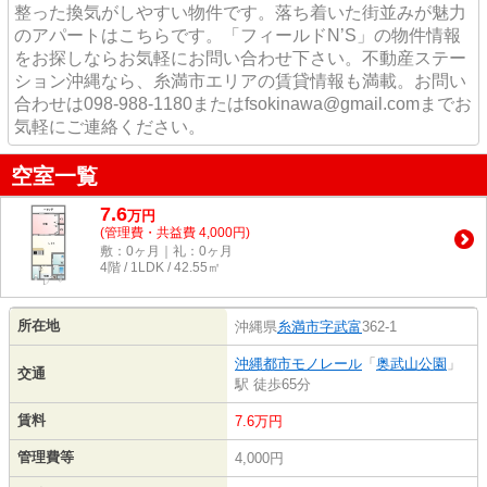
整った換気がしやすい物件です。落ち着いた街並みが魅力
のアパートはこちらです。「フィールドN’S」の物件情報
をお探しならお気軽にお問い合わせ下さい。不動産ステー
ション沖縄なら、糸満市エリアの賃貸情報も満載。お問い
合わせは098-988-1180またはfsokinawa@gmail.comまでお
気軽にご連絡ください。
空室一覧
7.6
万
円
(管理費・共益費 4,000円)
敷：0ヶ月｜礼：0ヶ月
4階 / 1LDK / 42.55㎡
所在地
沖縄県
糸満市
字武富
362-1
沖縄都市モノレール
「
奥武山公園
」
交通
駅 徒歩65分
賃料
7.6万円
管理費等
4,000円