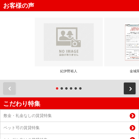
お客様の声
紀伊野裕人
金城
前
こだわり特集
敷金・礼金なしの賃貸特集
ペット可の賃貸特集