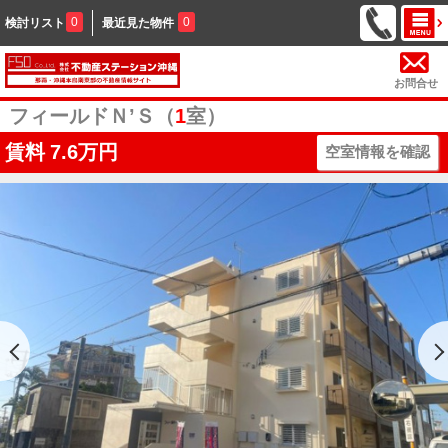
0
0
検討リスト
最近見た物件
お問合せ
フィールドＮ’Ｓ（
1
室）
賃料
7.6万円
空室情報を確認