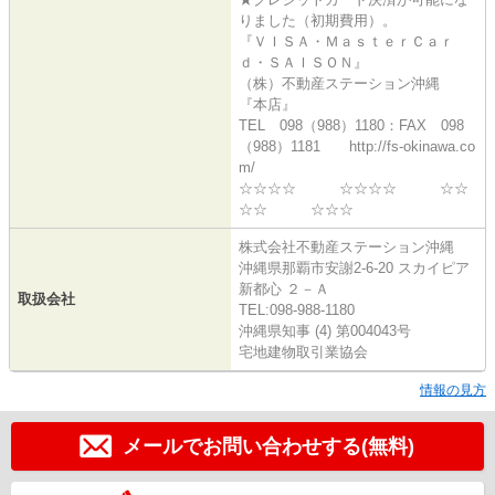
りました（初期費用）。
『ＶＩＳＡ・ＭａｓｔｅｒＣａｒ
ｄ・ＳＡＩＳＯＮ』
（株）不動産ステーション沖縄
『本店』
TEL 098（988）1180：FAX 098
（988）1181 http://fs-okinawa.co
m/
☆☆☆☆ ☆☆☆☆ ☆☆
☆☆ ☆☆☆
株式会社不動産ステーション沖縄
沖縄県那覇市安謝2-6-20 スカイピア
新都心 ２－Ａ
取扱会社
TEL:098-988-1180
沖縄県知事 (4) 第004043号
宅地建物取引業協会
情報の見方
メールでお問い合わせする(無料)