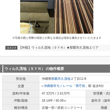
※写真や図と実際の現状とが異なる場合は現状を優先させていただきます
【外観】ウィル久茂地（ＳＹＮ）★那覇市久茂地エリア
コメント
ウィル久茂地（ＳＹＮ）
の物件概要
所在地
沖縄県
那覇市
久茂地
２丁目11-8
沖縄都市モノレール
「
県庁前
」駅 徒歩6分
交通
賃料/坪単価
47.3万円 / 2.61万円
管理費・共
坪数/面積
18.14坪 / 60.00㎡
築年月（築
種別/構造
店舗一部 / 鉄筋コンクリート
階建