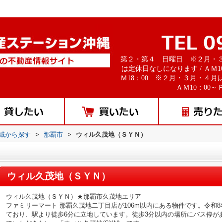
第２・第４ 日曜日 ※２月・
は定休日なしになります / ＡＭ1
Ｍ18：00 ※２月・３月・４月
ＡＭ10：00～Ｐ
地域から探す
>
那覇市
>
ウィル久茂地（ＳＹＮ）
ウィル久茂地（ＳＹＮ）
ウィル久茂地（ＳＹＮ）★那覇市久茂地エリア
ファミリーマート 那覇久茂地二丁目店が106m以内にある物件です。令和
ており、駅より徒歩6分に立地しています。徒歩3分以内の場所にバス停が