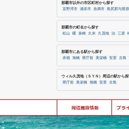
那覇市以外の市区町村から探す
宜野湾市
浦添市
糸満市
島尻郡与那
那覇市の町名から探す
松山
曙
泉崎
久米
久茂地
泊
三原
那覇市にある駅から探す
赤嶺
旭橋
県庁前
美栄橋
安里
古島
ウィル久茂地（ＳＹＮ）周辺の駅から探
県庁前
美栄橋
旭橋
安里
古島