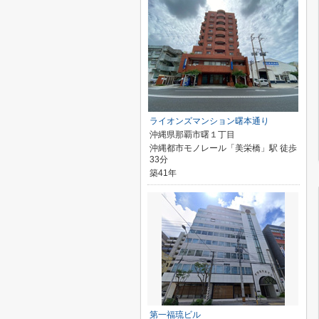
ライオンズマンション曙本通り
沖縄県那覇市曙１丁目
沖縄都市モノレール「美栄橋」駅 徒歩
33分
築41年
第一福琉ビル