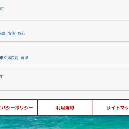
原町
松島
安謝
銘苅
市立病院前
首里
す