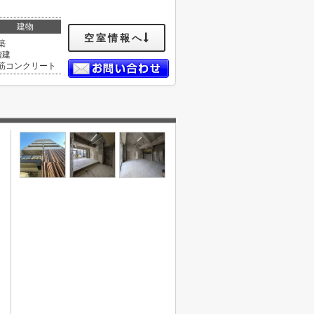
建物
空室情報へ
築
階建
筋コンクリート