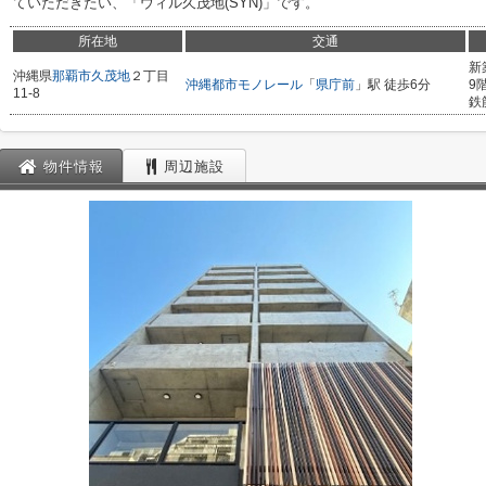
ていただきたい、「ウィル久茂地(SYN)」です。
所在地
交通
新
沖縄県
那覇市
久茂地
２丁目
沖縄都市モノレール
「
県庁前
」駅 徒歩6分
9
11-8
鉄
物件情報
周辺施設