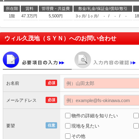
所在階
賃料
管理費・共益費
敷金/礼金/保証金/償却/敷引
1階
47.3万円
5,500円
/
/
/
/
18
3ヶ月
1ヶ月
-
-
-
ウィル久茂地（ＳＹＮ）
へのお問い合わせ
お名前
必須
メールアドレス
必須
物件の詳細を知りたい
要望
任意
現地を見たい
その他