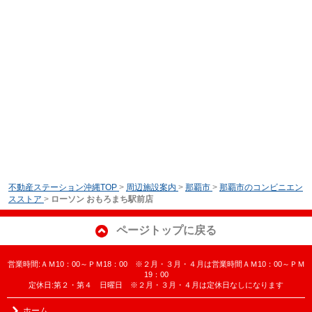
不動産ステーション沖縄TOP
>
周辺施設案内
>
那覇市
>
那覇市のコンビニエン
スストア
>
ローソン おもろまち駅前店
ページトップに戻る
営業時間:ＡＭ10：00～ＰＭ18：00 ※２月・３月・４月は営業時間ＡＭ10：00～ＰＭ
19：00
定休日:第２・第４ 日曜日 ※２月・３月・４月は定休日なしになります
ホーム