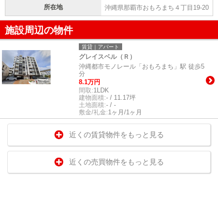
所在地
沖縄県那覇市おもろまち４丁目19-20
施設周辺の物件
賃貸｜アパート
グレイスベル（Ｒ）
沖縄都市モノレール「おもろまち」駅 徒歩5
分
8.1万円
間取:
1LDK
建物面積:
- / 11.17坪
土地面積:
- / -
敷金/礼金:
1ヶ月/1ヶ月
近くの賃貸物件をもっと見る
近くの売買物件をもっと見る