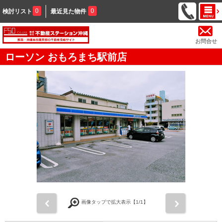
0
0
検討リスト
最近見た物件
お問合せ
ローソン おもろまち駅前店
前
次
画像タップで拡大表示【
1
/1】