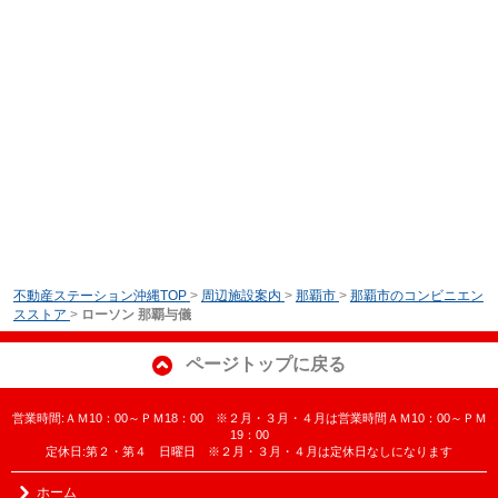
不動産ステーション沖縄TOP
>
周辺施設案内
>
那覇市
>
那覇市のコンビニエン
スストア
>
ローソン 那覇与儀
ページトップに戻る
営業時間:ＡＭ10：00～ＰＭ18：00 ※２月・３月・４月は営業時間ＡＭ10：00～ＰＭ
19：00
定休日:第２・第４ 日曜日 ※２月・３月・４月は定休日なしになります
ホーム