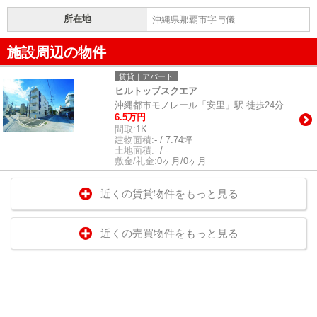
所在地
沖縄県那覇市字与儀
施設周辺の物件
賃貸｜アパート
ヒルトップスクエア
沖縄都市モノレール「安里」駅 徒歩24分
6.5万円
間取:
1K
建物面積:
- / 7.74坪
土地面積:
- / -
敷金/礼金:
0ヶ月/0ヶ月
近くの賃貸物件をもっと見る
近くの売買物件をもっと見る