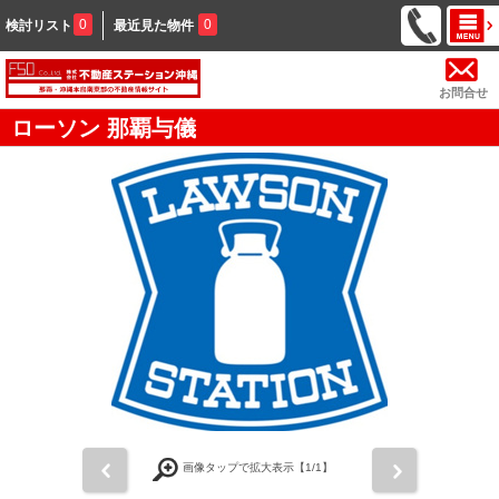
0
0
検討リスト
最近見た物件
お問合せ
ローソン 那覇与儀
前
次
画像タップで拡大表示【
1
/1】