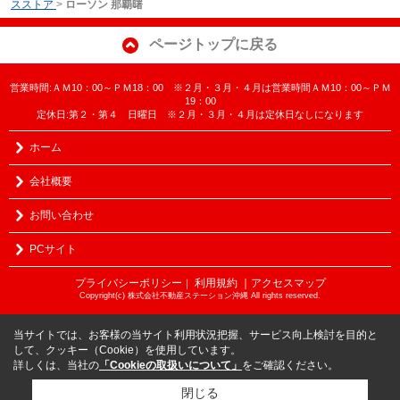
スストア
>
ローソン 那覇曙
ページトップに戻る
営業時間:ＡＭ10：00～ＰＭ18：00 ※２月・３月・４月は営業時間ＡＭ10：00～ＰＭ
19：00
定休日:第２・第４ 日曜日 ※２月・３月・４月は定休日なしになります
ホーム
会社概要
お問い合わせ
PCサイト
プライバシーポリシー
利用規約
｜アクセスマップ
｜
Copyright(c) 株式会社不動産ステーション沖縄 All rights reserved.
当サイトでは、お客様の当サイト利用状況把握、サービス向上検討を目的と
して、クッキー（Cookie）を使用しています。
詳しくは、当社の
「Cookieの取扱いについて」
をご確認ください。
閉じる