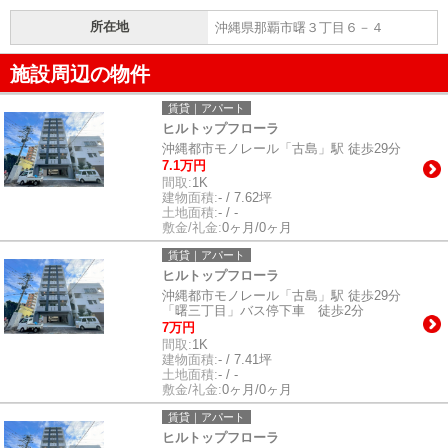
所在地
沖縄県那覇市曙３丁目６－４
施設周辺の物件
賃貸｜アパート
ヒルトップフローラ
沖縄都市モノレール「古島」駅 徒歩29分
7.1万円
間取:
1K
建物面積:
- / 7.62坪
土地面積:
- / -
敷金/礼金:
0ヶ月/0ヶ月
賃貸｜アパート
ヒルトップフローラ
沖縄都市モノレール「古島」駅 徒歩29分
「曙三丁目」バス停下車 徒歩2分
7万円
間取:
1K
建物面積:
- / 7.41坪
土地面積:
- / -
敷金/礼金:
0ヶ月/0ヶ月
賃貸｜アパート
ヒルトップフローラ