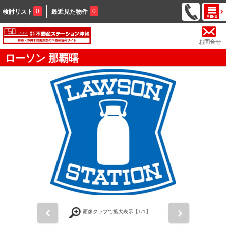
0
0
検討リスト
最近見た物件
お問合せ
ローソン 那覇曙
前
次
画像タップで拡大表示【
1
/1】