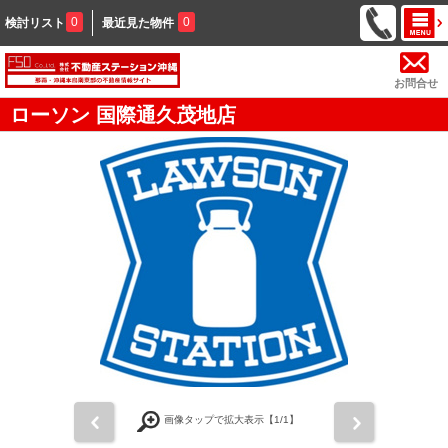
0
0
検討リスト
最近見た物件
お問合せ
ローソン 国際通久茂地店
前
次
画像タップで拡大表示【
1
/1】