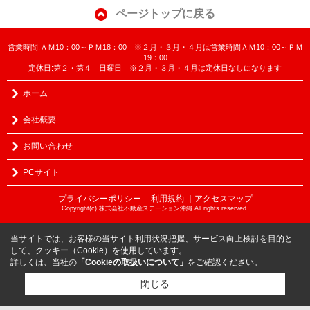
ページトップに戻る
営業時間:ＡＭ10：00～ＰＭ18：00 ※２月・３月・４月は営業時間ＡＭ10：00～ＰＭ
19：00
定休日:第２・第４ 日曜日 ※２月・３月・４月は定休日なしになります
ホーム
会社概要
お問い合わせ
PCサイト
プライバシーポリシー
利用規約
｜アクセスマップ
｜
Copyright(c) 株式会社不動産ステーション沖縄 All rights reserved.
当サイトでは、お客様の当サイト利用状況把握、サービス向上検討を目的と
して、クッキー（Cookie）を使用しています。
詳しくは、当社の
「Cookieの取扱いについて」
をご確認ください。
閉じる