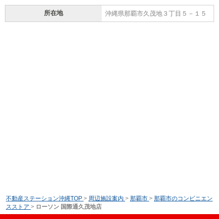
所在地
沖縄県那覇市久茂地３丁目５－１５
不動産ステーション沖縄TOP
>
周辺施設案内
>
那覇市
>
那覇市のコンビニエン
スストア
>
ローソン 国際通久茂地店