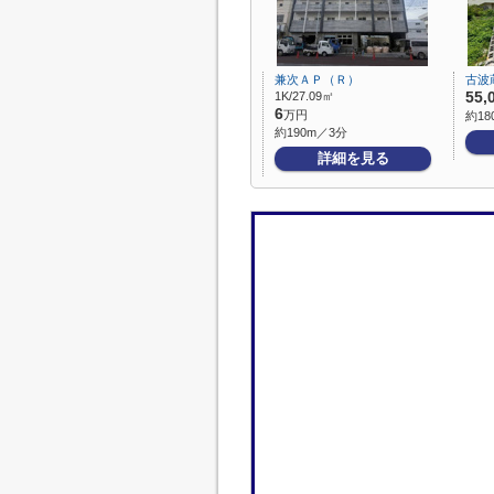
兼次ＡＰ（Ｒ）
古波
1K/27.09㎡
55,
6
万円
約18
約190m／3分
詳細を見る