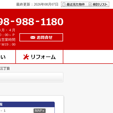
最終更新：2026年08月07日
３月・４月
0：00～Ｐ
は営業時間
Ｍ19：00
蔵三丁目
報
－１
MAP
▼