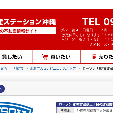
第２・第４ 日曜日 ※２月・
は定休日なしになります / ＡＭ1
Ｍ18：00 ※２月・３月・４月
ＡＭ10：00～Ｐ
設案内
>
那覇市
>
那覇市のコンビニエンスストア
>
ローソン 那覇古波
へ
ローソン 那覇古波蔵三丁目の詳細情
所在地
沖縄県那覇市字古波蔵８