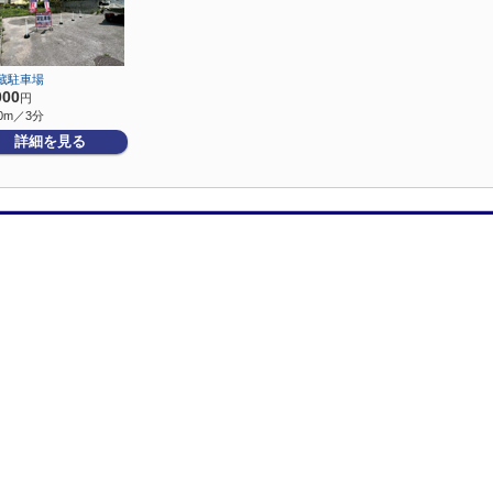
蔵駐車場
000
円
0m／3分
詳細を見る