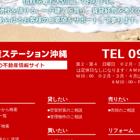
信頼を最も大切にしております。
物件を借りる、一戸建てを買う、賃貸経営を考え
あらゆるお客様のご要望をサポートして参ります
第２・第４ 日曜日 ※２月・
は定休日なしになります / ＡＭ1
Ｍ18：00 ※２月・３月・４月
ＡＭ10：00～Ｐ
貸したい
売りたい
ンから検索
■空室対策のご相談
■売却のご相談
一覧
■管理物件のご相談
ド検索
買いたい
リフォーム
金なし賃貸