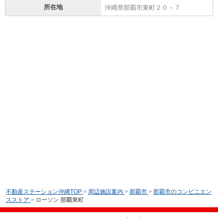
所在地
沖縄県那覇市東町２０－７
不動産ステーション沖縄TOP
>
周辺施設案内
>
那覇市
>
那覇市のコンビニエン
スストア
>
ローソン 那覇東町