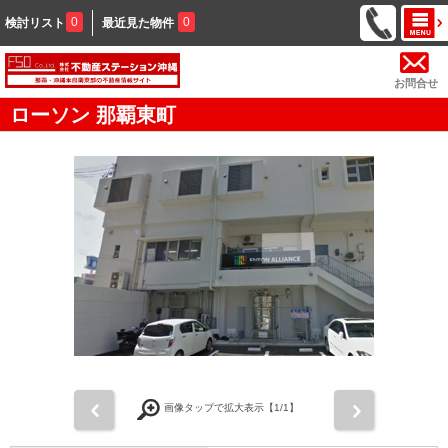
0
0
検討リスト
最近見た物件
お問合せ
ローソン 那覇東町
前
次
画像タップで拡大表示【
1
/1】