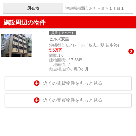
所在地
沖縄県那覇市おもろまち１丁目１
施設周辺の物件
賃貸｜アパート
ヒルズ安里
沖縄都市モノレール「牧志」駅 徒歩9分
5.5万円
間取:
1K
建物面積:
- / 7.58坪
土地面積:
- / -
敷金/礼金:
0ヶ月/0ヶ月
近くの賃貸物件をもっと見る
近くの売買物件をもっと見る