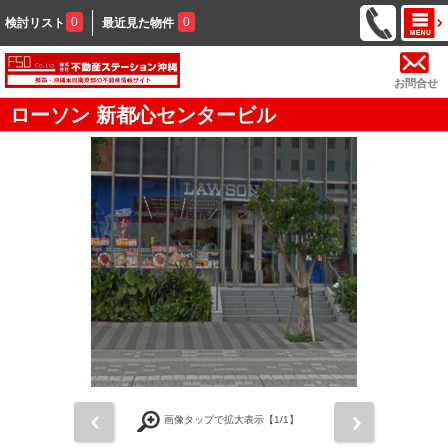
0
0
検討リスト
最近見た物件
お問合せ
ローソン 新都心センタービル
前
次
画像タップで拡大表示【
1
/1】