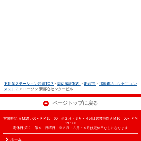
不動産ステーション沖縄TOP
>
周辺施設案内
>
那覇市
>
那覇市のコンビニエン
スストア
>
ローソン 新都心センタービル
ページトップに戻る
営業時間:ＡＭ10：00～ＰＭ18：00 ※２月・３月・４月は営業時間ＡＭ10：00～ＰＭ
19：00
定休日:第２・第４ 日曜日 ※２月・３月・４月は定休日なしになります
ホーム