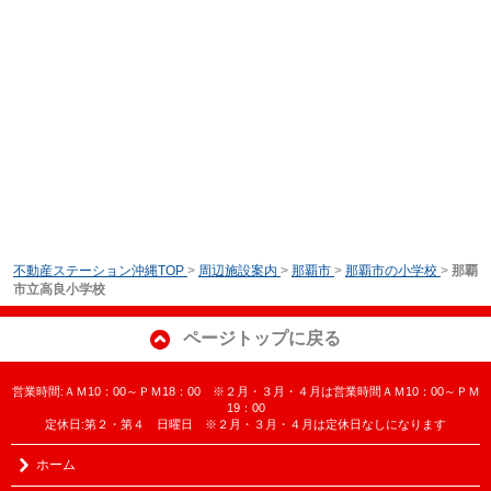
不動産ステーション沖縄TOP
>
周辺施設案内
>
那覇市
>
那覇市の小学校
>
那覇
市立高良小学校
ページトップに戻る
営業時間:ＡＭ10：00～ＰＭ18：00 ※２月・３月・４月は営業時間ＡＭ10：00～ＰＭ
19：00
定休日:第２・第４ 日曜日 ※２月・３月・４月は定休日なしになります
ホーム