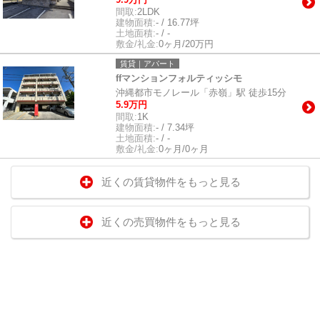
間取:
2LDK
建物面積:
- / 16.77坪
土地面積:
- / -
敷金/礼金:
0ヶ月/20万円
賃貸｜アパート
ffマンションフォルティッシモ
沖縄都市モノレール「赤嶺」駅 徒歩15分
5.9万円
間取:
1K
建物面積:
- / 7.34坪
土地面積:
- / -
敷金/礼金:
0ヶ月/0ヶ月
近くの賃貸物件をもっと見る
近くの売買物件をもっと見る