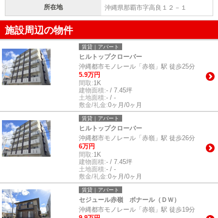
所在地
沖縄県那覇市字高良１２－１
施設周辺の物件
賃貸｜アパート
ヒルトップクローバー
沖縄都市モノレール「赤嶺」駅 徒歩25分
5.9万円
間取:
1K
建物面積:
- / 7.45坪
土地面積:
- / -
敷金/礼金:
0ヶ月/0ヶ月
賃貸｜アパート
ヒルトップクローバー
沖縄都市モノレール「赤嶺」駅 徒歩26分
6万円
間取:
1K
建物面積:
- / 7.45坪
土地面積:
- / -
敷金/礼金:
0ヶ月/0ヶ月
賃貸｜アパート
セジュール赤嶺 ボナール（ＤＷ）
沖縄都市モノレール「赤嶺」駅 徒歩19分
9.9万円