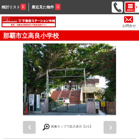
0
0
検討リスト
最近見た物件
お問合せ
那覇市立高良小学校
前
次
画像タップで拡大表示【
1
/1】