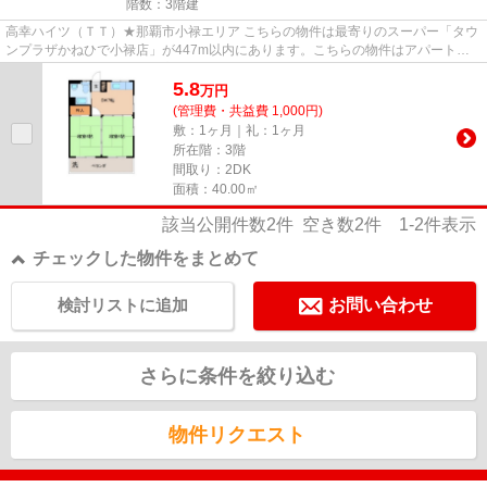
階数：3階建
高幸ハイツ（ＴＴ）★那覇市小禄エリア こちらの物件は最寄りのスーパー「タウ
ンプラザかねひで小禄店」が447m以内にあります。こちらの物件はアパートで
す。最上階の物件です。「高幸...
5.8
万
円
(管理費・共益費 1,000円)
敷：1ヶ月｜礼：1ヶ月
所在階：3階
間取り：2DK
面積：40.00㎡
該当公開件数
2
件 空き数
2
件
1-2
件表示
チェックした物件をまとめて
検討リストに追加
お問い合わせ
さらに条件を絞り込む
物件リクエスト