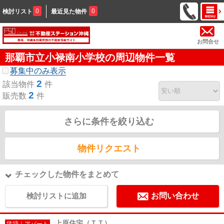
0
0
検討リスト
最近見た物件
お問合せ
那覇市立小禄南小学校の周辺物件一覧
募集中のみ表示
2
該当物件
件
2
販売数
件
さらに条件を絞り込む
物件リクエスト
チェックした物件をまとめて
検討リストに追加
お問い合わせ
上原住宅（ＴＴ）
賃貸｜アパート