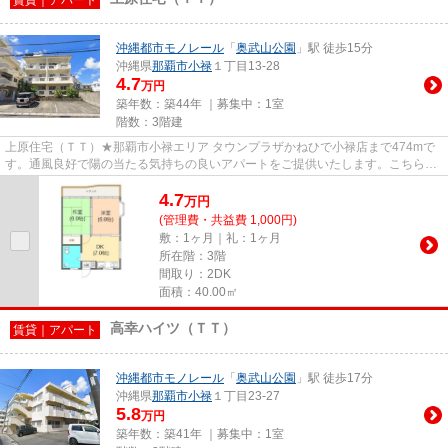
沖縄都市モノレール
「
奥武山公園
」駅 徒歩15分
沖縄県
那覇市
小禄
１丁目13-28
4.7
万円
築年数：築44年 ｜募集中：
1室
階数：3階建
上原住宅（ＴＴ）★那覇市小禄エリア タウンプラザかねひで小禄店まで474mで
す。通風良好で陽の当たる気持ちの良いアパートをご提供いたします。こちらの
物件はアパートです。「上原住...
4.7
万
円
(管理費・共益費 1,000円)
敷：1ヶ月｜礼：1ヶ月
所在階：3階
間取り：2DK
面積：40.00㎡
高幸ハイツ（ＴＴ）
賃貸｜アパート
沖縄都市モノレール
「
奥武山公園
」駅 徒歩17分
沖縄県
那覇市
小禄
１丁目23-27
5.8
万円
築年数：築41年 ｜募集中：
1室