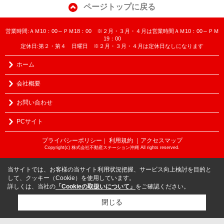
ページトップに戻る
営業時間:ＡＭ10：00～ＰＭ18：00 ※２月・３月・４月は営業時間ＡＭ10：00～ＰＭ
19：00
定休日:第２・第４ 日曜日 ※２月・３月・４月は定休日なしになります
ホーム
会社概要
お問い合わせ
PCサイト
プライバシーポリシー
利用規約
｜アクセスマップ
｜
Copyright(c) 株式会社不動産ステーション沖縄 All rights reserved.
当サイトでは、お客様の当サイト利用状況把握、サービス向上検討を目的と
して、クッキー（Cookie）を使用しています。
詳しくは、当社の
「Cookieの取扱いについて」
をご確認ください。
閉じる