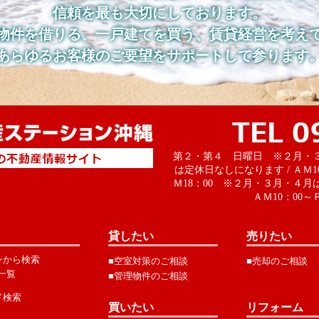
信頼を最も大切にしております。
物件を借りる、一戸建てを買う、賃貸経営を考え
あらゆるお客様のご要望をサポートして参ります
第２・第４ 日曜日 ※２月・
は定休日なしになります / ＡＭ1
Ｍ18：00 ※２月・３月・４月
ＡＭ10：00～Ｐ
貸したい
売りたい
ンから検索
■空室対策のご相談
■売却のご相談
一覧
■管理物件のご相談
ド検索
買いたい
リフォーム