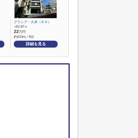
グラシア・久米（ＲＨ）
-/62.87㎡
22
万円
約633m／8分
詳細を見る