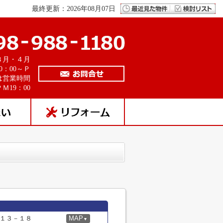
最終更新：2026年08月07日
３月・４月
0：00～Ｐ
は営業時間
Ｍ19：00
１３－１８
MAP
▼