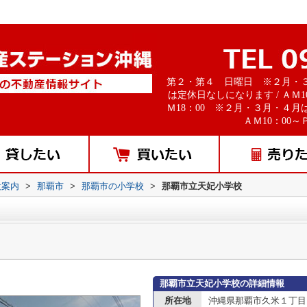
第２・第４ 日曜日 ※２月・
は定休日なしになります / ＡＭ1
Ｍ18：00 ※２月・３月・４月
ＡＭ10：00～Ｐ
設案内
>
那覇市
>
那覇市の小学校
>
那覇市立天妃小学校
那覇市立天妃小学校の詳細情報
所在地
沖縄県那覇市久米１丁目