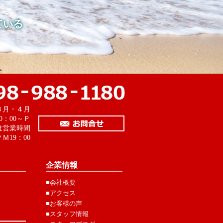
ている
。
３月・４月
0：00～Ｐ
は営業時間
Ｍ19：00
企業情報
■会社概要
■アクセス
■お客様の声
■スタッフ情報