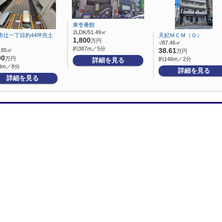
東壱番館
2LDK/51.49㎡
市辻一丁目約44坪売土
天妃ＭＣＭ（Ｏ）
1,800
万円
-/87.46㎡
約387m／5分
5.85㎡
38.61
万円
00
万円
約146m／2分
詳細を見る
9m／8分
詳細を見る
詳細を見る