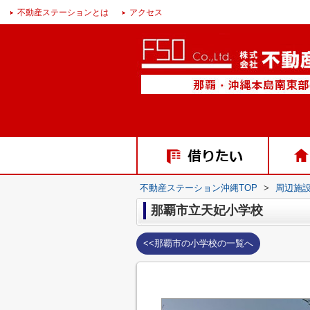
不動産ステーションとは
アクセス
不動産ステーション沖縄TOP
>
周辺施
那覇市立天妃小学校
<<那覇市の小学校の一覧へ