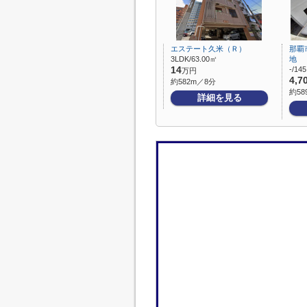
エステート久米（Ｒ）
那覇
3LDK/63.00㎡
地
14
-/14
万円
4,7
約582m／8分
約58
詳細を見る