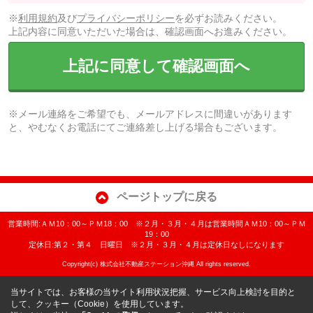
※
利用規約
及び
プライバシーポリシー
を必ずお読みください。
上記内容に同意いただいた場合は、確認画面へお進みください。
上記に同意して確認画面へ
※メール連絡をご希望でも、メールアドレスに間違いがあります
と、やむなくお電話にてご連絡差し上げる場合もございます。
ページトップに戻る
営業時間:ＡＭ10：00～ＰＭ18：00 ※２月・３月・４月は営業時間ＡＭ10：00～ＰＭ
19：00
定休日:第２・第４ 日曜日 ※２月・３月・４月は定休日なしになります
Copyright(c) 株式会社不動産ステーション沖縄 All rights reserved.
当サイトでは、お客様の当サイト利用状況把握、サービス向上検討を目的と
して、クッキー（Cookie）を使用しています。