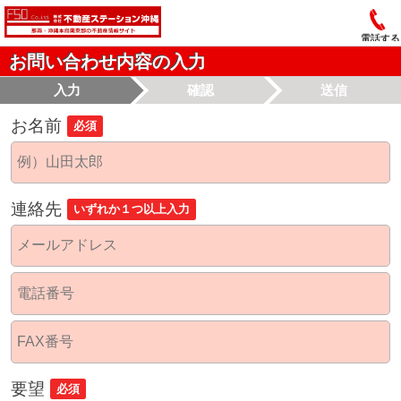
電話する
お問い合わせ内容の入力
入力
確認
送信
お名前
必須
連絡先
いずれか１つ以上入力
要望
必須