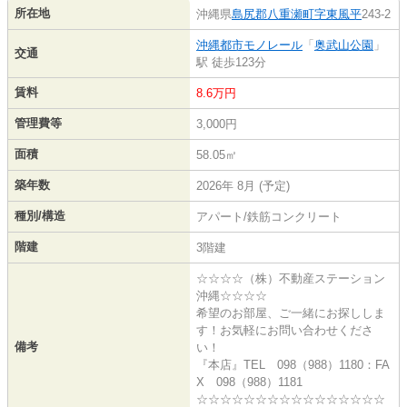
所在地
沖縄県
島尻郡八重瀬町
字東風平
243-2
沖縄都市モノレール
「
奥武山公園
」
交通
駅 徒歩123分
賃料
8.6万円
管理費等
3,000円
面積
58.05㎡
築年数
2026年 8月 (予定)
種別/構造
アパート/鉄筋コンクリート
階建
3階建
☆☆☆☆（株）不動産ステーション
沖縄☆☆☆☆
希望のお部屋、ご一緒にお探ししま
す！お気軽にお問い合わせくださ
備考
い！
『本店』TEL 098（988）1180：FA
X 098（988）1181
☆☆☆☆☆☆☆☆☆☆☆☆☆☆☆☆