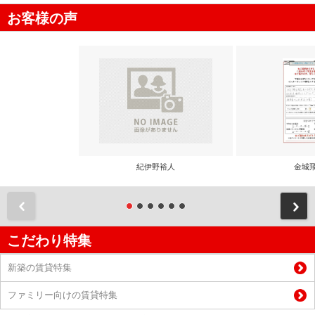
お客様の声
紀伊野裕人
金城
前
こだわり特集
新築の賃貸特集
ファミリー向けの賃貸特集