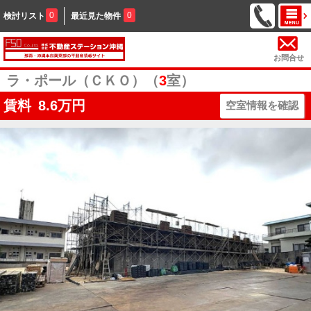
0
0
検討リスト
最近見た物件
お問合せ
ラ・ポール（ＣＫＯ）（
3
室）
賃料
8.6
万円
空室情報を確認