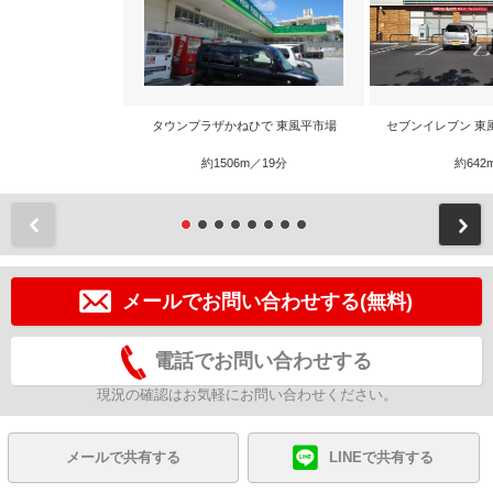
タウンプラザかねひで 東風平市場
セブンイレブン 東
約1506m／19分
約642
前
メールでお問い合わせする(無料)
電話でお問い合わせする
現況の確認はお気軽にお問い合わせください。
メールで共有する
LINEで共有する