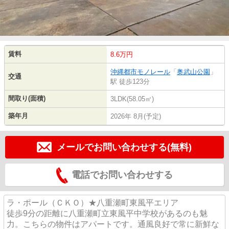
賃料
8.6万円
沖縄都市モノレール
「
奥武山公園
」
交通
駅 徒歩123分
間取り(面積)
3LDK(58.05㎡)
築年月
2026年 8月(予定)
メールでお問い合わせする(無料)
電話でお問い合わせする
ラ・ポール（ＣＫＯ）★八重瀬町東風平エリア
徒歩9分の距離に八重瀬町立東風平中学校があるのも魅
力。こちらの物件はアパートです。通風良好で常に新鮮な