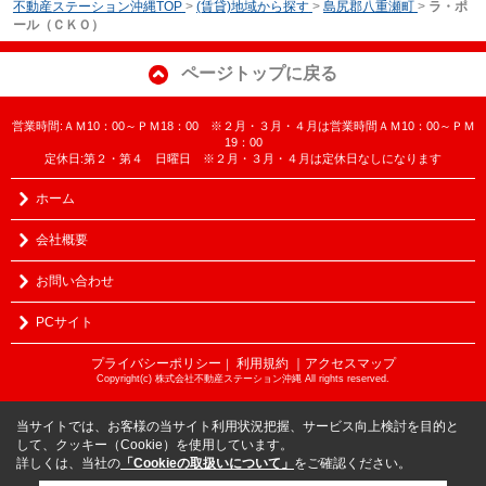
不動産ステーション沖縄TOP
>
(賃貸)地域から探す
>
島尻郡八重瀬町
>
ラ・ポ
ール（ＣＫＯ）
ページトップに戻る
営業時間:ＡＭ10：00～ＰＭ18：00 ※２月・３月・４月は営業時間ＡＭ10：00～ＰＭ
19：00
定休日:第２・第４ 日曜日 ※２月・３月・４月は定休日なしになります
ホーム
会社概要
お問い合わせ
PCサイト
プライバシーポリシー
利用規約
｜アクセスマップ
｜
Copyright(c) 株式会社不動産ステーション沖縄 All rights reserved.
当サイトでは、お客様の当サイト利用状況把握、サービス向上検討を目的と
して、クッキー（Cookie）を使用しています。
詳しくは、当社の
「Cookieの取扱いについて」
をご確認ください。