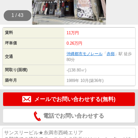
1 / 43
賃料
11万円
坪単価
0.26万円
沖縄都市モノレール
「
赤嶺
」駅 徒歩
交通
80分
間取り(面積)
-(138.80㎡)
築年月
1989年 10月(築36年)
メールでお問い合わせする(無料)
電話でお問い合わせする
サンスリービル★糸満市西崎エリア