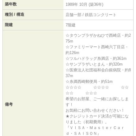
築年数
1989年 10月 (築36年)
種別 / 構造
店舗一部 / 鉄筋コンクリート
階建
7階建
☆タウンプラザかねひで西崎店・約2
75m
☆ファミリーマート西崎六丁目店・
約126m
☆ツルハドラッグ糸満店・約361m
☆サンプラザいとまん・約320m
☆医療法人社団福和会白銀病院・約8
37m
☆糸満西崎郵便局・約51m
☆☆☆☆ ☆☆☆☆ ☆☆
☆☆ ☆☆☆
希望のお部屋、ご一緒にお探ししま
備考
す！
お気軽にお問い合わせください！
★クレジットカード決済が可能にな
りました（初期費用）。
『ＶＩＳＡ・ＭａｓｔｅｒＣａｒ
ｄ・ＳＡＩＳＯＮ』