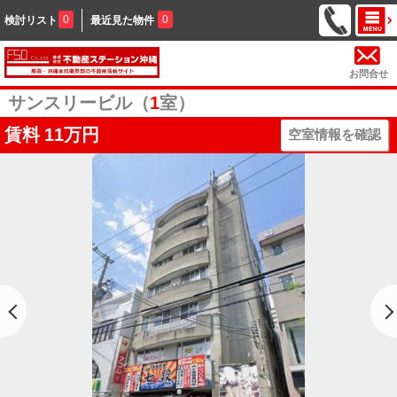
0
0
検討リスト
最近見た物件
お問合せ
サンスリービル（
1
室）
賃料
11万円
空室情報を確認