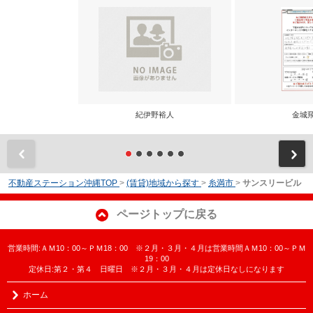
紀伊野裕人
金城
前
不動産ステーション沖縄TOP
>
(賃貸)地域から探す
>
糸満市
>
サンスリービル
ページトップに戻る
営業時間:ＡＭ10：00～ＰＭ18：00 ※２月・３月・４月は営業時間ＡＭ10：00～ＰＭ
19：00
定休日:第２・第４ 日曜日 ※２月・３月・４月は定休日なしになります
ホーム