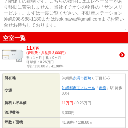
７階建ての建物です。こちらの物件にはエレベーターがあ
り移動に苦労しません。当社イチオシの物件の「サンスリ
ービル」。まずは一度ご覧ください。不動産ステーション
沖縄098-988-1180またはfsokinawa@gmail.comまでお問い
合せお待ちしております。
空室一覧
11
万
円
(管理費・共益費 3,000円)
敷：1ヶ月｜礼：0ヶ月
坪単価：
0.26
万円
7階 / 138.80㎡ / 41.98坪
所在地
沖縄県
糸満市
西崎
６丁目16-5
沖縄都市モノレール
「
赤嶺
」駅 徒歩
交通
80分
賃料 / 坪単価
11万円
/ 0.26万円
管理費等
3,000円
坪数 / 面積
41.98坪 / 138.80㎡