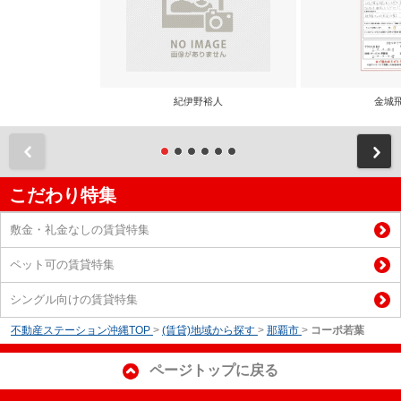
紀伊野裕人
金城
前
こだわり特集
敷金・礼金なしの賃貸特集
ペット可の賃貸特集
シングル向けの賃貸特集
不動産ステーション沖縄TOP
>
(賃貸)地域から探す
>
那覇市
>
コーポ若葉
ページトップに戻る