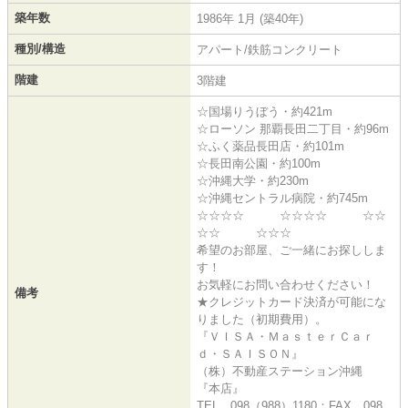
築年数
1986年 1月 (築40年)
種別/構造
アパート/鉄筋コンクリート
階建
3階建
☆国場りうぼう・約421m
☆ローソン 那覇長田二丁目・約96m
☆ふく薬品長田店・約101m
☆長田南公園・約100m
☆沖縄大学・約230m
☆沖縄セントラル病院・約745m
☆☆☆☆ ☆☆☆☆ ☆☆
☆☆ ☆☆☆
希望のお部屋、ご一緒にお探ししま
す！
お気軽にお問い合わせください！
備考
★クレジットカード決済が可能にな
りました（初期費用）。
『ＶＩＳＡ・ＭａｓｔｅｒＣａｒ
ｄ・ＳＡＩＳＯＮ』
（株）不動産ステーション沖縄
『本店』
TEL 098（988）1180：FAX 098