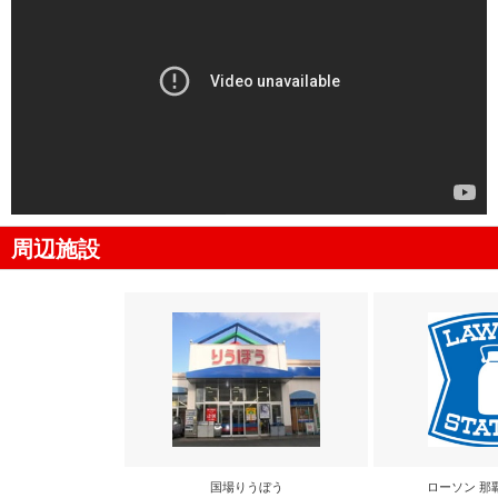
周辺施設
国場りうぼう
ローソン 那