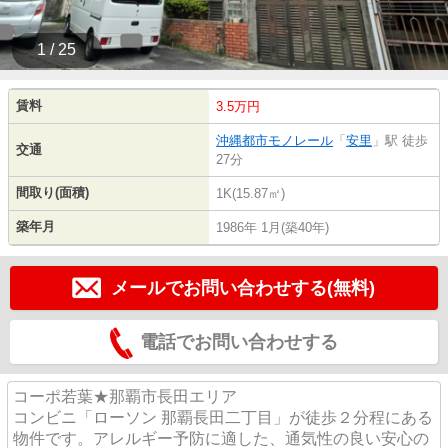
1 / 25
賃料
3.5万円
沖縄都市モノレール
「
安里
」駅 徒歩
交通
27分
間取り(面積)
1K(15.87㎡)
築年月
1986年 1月(築40年)
メールでお問い合わせする(無料)
電話でお問い合わせする
コーポ若葉★那覇市長田エリア
コンビニ「ローソン 那覇長田二丁目」が徒歩２分程にある
物件です。アレルギー予防に適した、通気性の良い安心の