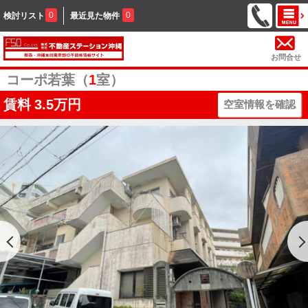
0
0
検討リスト
最近見た物件
お問合せ
コーポ若葉（
1
室）
賃料
3.5万円
空室情報を確認