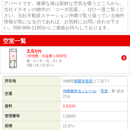
アパートです。健康な体は新鮮な空気を吸うところから。
当社イチオシの物件の「コーポ若葉」。ぜひ一度ご覧くだ
さい。当社不動産ステーション沖縄で取り扱っている物件
情報が気になるのであれば、お気軽にお問い合わせ下さ
い。098-988-1180からご連絡お待ちしております。
空室一覧
3.5
万
円
(管理費・共益費 1,000円)
敷：0ヶ月｜礼：0ヶ月
3階 / 1K / 15.87㎡
所在地
沖縄県
那覇市
長田
２丁目7-7
沖縄都市モノレール
「
安里
」駅 徒歩
交通
27分
賃料
3.5万円
管理費等
1,000円
面積
15.87㎡